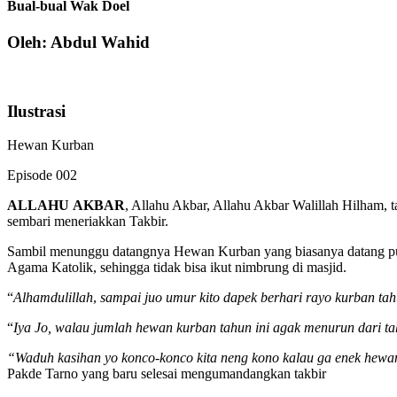
Bual-bual Wak Doel
Oleh: Abdul Wahid
Ilustrasi
Hewan Kurban
Episode 002
ALLAHU
AKBAR
, Allahu Akbar, Allahu Akbar Walillah Hilham, 
sembari meneriakkan Takbir.
Sambil menunggu datangnya Hewan Kurban yang biasanya datang puku
Agama Katolik, sehingga tidak bisa ikut nimbrung di masjid.
“
Alhamdulillah
,
sampai juo umur kito dapek berhari rayo kurban ta
“
Iya
Jo, walau jumlah hewan kurban tahun ini agak menurun dari tah
“Waduh kasihan yo konco-konco kita neng kono kalau ga enek hewa
Pakde Tarno yang baru selesai mengumandangkan takbir