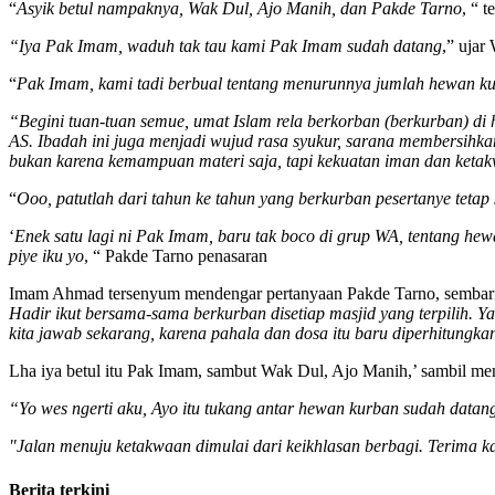
“
Asyik betul nampaknya, Wak Dul, Ajo Manih, dan Pakde Tarno
, “ 
“Iya Pak Imam, waduh tak tau kami Pak Imam sudah datang
,” uja
“
Pak Imam, kami tadi berbual tentang menurunnya jumlah hewan kurb
“Begini tuan-tuan semue, umat Islam rela berkorban (berkurban) di 
AS. Ibadah ini juga menjadi wujud rasa syukur, sarana membersihka
bukan karena kemampuan materi saja, tapi kekuatan iman dan keta
“
Ooo, patutlah dari tahun ke tahun yang berkurban pesertanye teta
‘
Enek satu lagi ni Pak Imam, baru tak boco di grup WA, tentang hew
piye iku yo
, “ Pakde Tarno penasaran
Imam Ahmad tersenyum mendengar pertanyaan Pakde Tarno, sembari
Hadir ikut bersama-sama berkurban disetiap masjid yang terpilih. Y
kita jawab sekarang, karena pahala dan dosa itu baru diperhitungka
Lha iya betul itu Pak Imam, sambut Wak Dul, Ajo Manih,’ sambil m
“Yo wes ngerti aku, Ayo itu tukang antar hewan kurban sudah datan
"Jalan menuju ketakwaan dimulai dari keikhlasan berbagi. Terima k
Berita terkini