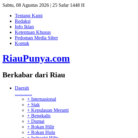
Sabtu, 08 Agustus 2026 | 25 Safar 1448 H
Tentang Kami
Redaksi
Info Iklan
Ketentuan Khusus
Pedoman Media Siber
Kontak
RiauPunya
.com
Berkabar dari Riau
Daerah
..............
+ Internasional
+ Siak
+ Kepulauan Meranti
+ Bengkalis
+ Dumai
+ Rokan Hilir
+ Rokan Hulu
+ Indragiri Hilir