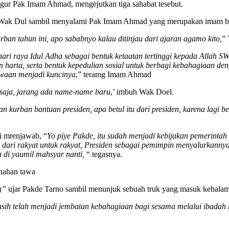
tegur Pak Imam Ahmad, mengejutkan tiga sahabat tesebut.
r Wak Dul sambil menyalami Pak Imam Ahmad yang merupakan imam b
an tahun ini, apo sababnyo kalau ditinjau dari ajaran agamo kito,
”
hari raya Idul Adha sebagai bentuk ketaatan tertinggi kepada Allah S
n harta, serta bentuk kepedulian sosial untuk berbagi kebahagiaan 
kwaan menjadi kuncinya
,” teramg Imam Ahmad
p saja, jarang ada name-name baru
,’ imbuh Wak Doel.
an kurban bantuan presiden, apa betul itu dari presiden, karena lagi
 mrenjawab, “
Yo
piye Pakde, itu sudah menjadi kebijakan pemerintah 
a dari rakyat untuk rakyat, Presiden sebagai pemimpin menyalurkannya
n di yaumil mahsyar nanti,
“ tegasnya.
enahan tawa
g”
ujar Pakde Tarno sambil menunjuk sebuah truk yang masuk kehalam
asih telah menjadi jembatan kebahagiaan bagi sesama melalui ibadah 