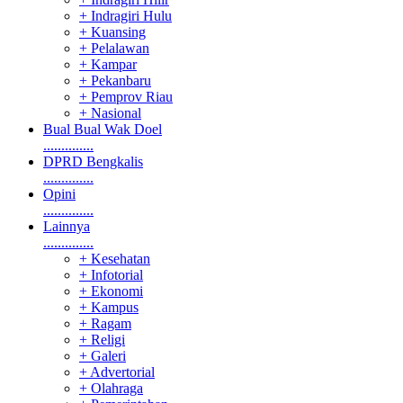
+ Indragiri Hulu
+ Kuansing
+ Pelalawan
+ Kampar
+ Pekanbaru
+ Pemprov Riau
+ Nasional
Bual Bual Wak Doel
..............
DPRD Bengkalis
..............
Opini
..............
Lainnya
..............
+ Kesehatan
+ Infotorial
+ Ekonomi
+ Kampus
+ Ragam
+ Religi
+ Galeri
+ Advertorial
+ Olahraga