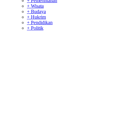
+ Pemerintahan
+ Wisata
+ Budaya
+ Hukrim
+ Pendidikan
+ Politik