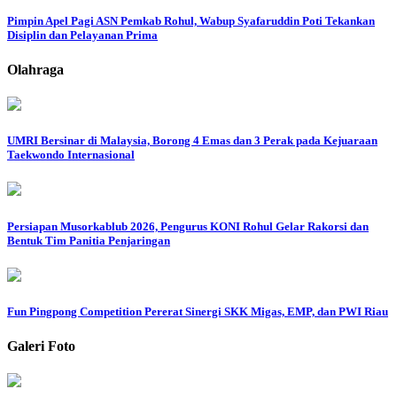
Pimpin Apel Pagi ASN Pemkab Rohul, Wabup Syafaruddin Poti Tekankan
Disiplin dan Pelayanan Prima
Olahraga
UMRI Bersinar di Malaysia, Borong 4 Emas dan 3 Perak pada Kejuaraan
Taekwondo Internasional
Persiapan Musorkablub 2026, Pengurus KONI Rohul Gelar Rakorsi dan
Bentuk Tim Panitia Penjaringan
Fun Pingpong Competition Pererat Sinergi SKK Migas, EMP, dan PWI Riau
Galeri Foto