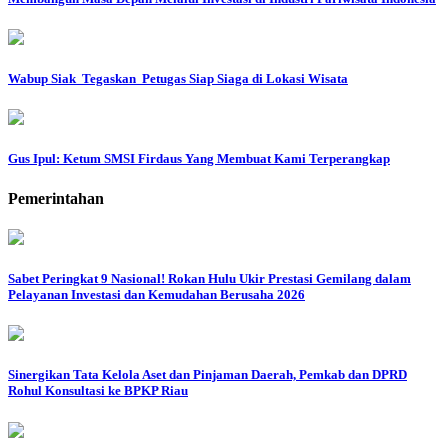
Wabup Siak Tegaskan Petugas Siap Siaga di Lokasi Wisata
Gus Ipul: Ketum SMSI Firdaus Yang Membuat Kami Terperangkap
Pemerintahan
Sabet Peringkat 9 Nasional! Rokan Hulu Ukir Prestasi Gemilang dalam
Pelayanan Investasi dan Kemudahan Berusaha 2026
Sinergikan Tata Kelola Aset dan Pinjaman Daerah, Pemkab dan DPRD
Rohul Konsultasi ke BPKP Riau