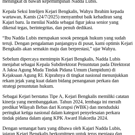
meningkat di bawah kepemimpinan Nadda Lubis.
Kepala Seksi Intelijen Kejari Bengkalis, Wahyu Ibrahim kepada
wartawan, Kamis (24/7/2025) menyambut baik kehadiran sang
Kajari baru. Ia menilai Nadda sebagai figur jaksa senior yang
dikenal tegas, berintegritas, dan penuh dedikasi.
“Ibu Nadda Lubis merupakan sosok penegak hukum yang sudah
teruji. Dengan pengalaman panjangnya di pusat, kami optimis Kejari
Bengkalis akan semakin maju dan berprestasi,” ujar Wahyu.
Sebelum dipercaya memimpin Kejari Bengkalis, Nadda Lubis
menjabat sebagai Kepala Subdirektorat Penuntutan pada Direktorat
A Jaksa Agung Muda Tindak Pidana Umum (Jampidum) di
Kejaksaan Agung RI. Kiprahnya di tingkat nasional menunjukkan
rekam jejak yang kuat dalam bidang penanganan perkara dan
strategi penuntutan hukum.
Sebagai Kejari berstatus Tipe A, Kejari Bengkalis memiliki catatan
kinerja yang membanggakan. Tahun 2024, lembaga ini meraih
predikat Wilayah Bebas dari Korupsi (WBK) dan menduduki
peringkat ketiga nasional dalam kategori penyelesaian perkara
tindak pidana dalam ajang KPK Award Hakordia 2024.
Dengan semangat baru yang dibawa oleh Kajari Nadda Lubis,
jajaran Kejari Bengkalis berkomitmen untuk terus menjaga dan