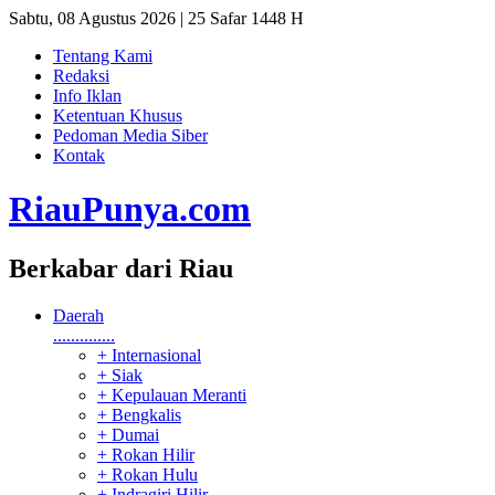
Sabtu, 08 Agustus 2026 | 25 Safar 1448 H
Tentang Kami
Redaksi
Info Iklan
Ketentuan Khusus
Pedoman Media Siber
Kontak
RiauPunya
.com
Berkabar dari Riau
Daerah
..............
+ Internasional
+ Siak
+ Kepulauan Meranti
+ Bengkalis
+ Dumai
+ Rokan Hilir
+ Rokan Hulu
+ Indragiri Hilir