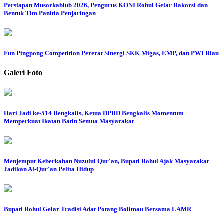
Persiapan Musorkablub 2026, Pengurus KONI Rohul Gelar Rakorsi dan
Bentuk Tim Panitia Penjaringan
Fun Pingpong Competition Pererat Sinergi SKK Migas, EMP, dan PWI Riau
Galeri Foto
Hari Jadi ke-514 Bengkalis, Ketua DPRD Bengkalis Momentum
Memperkuat Ikatan Batin Semua Masyarakat
Menjemput Keberkahan Nuzulul Qur'an, Bupati Rohul Ajak Masyarakat
Jadikan Al-Qur'an Pelita Hidup
Bupati Rohul Gelar Tradisi Adat Potang Bolimau Bersama LAMR