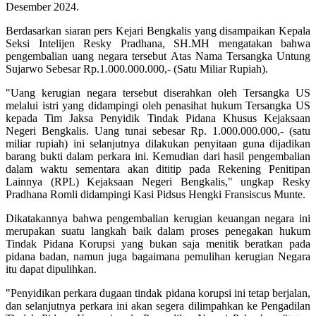
Desember 2024.
Berdasarkan siaran pers Kejari Bengkalis yang disampaikan Kepala
Seksi Intelijen Resky Pradhana, SH.MH mengatakan bahwa
pengembalian uang negara tersebut Atas Nama Tersangka Untung
Sujarwo Sebesar Rp.1.000.000.000,- (Satu Miliar Rupiah).
"Uang kerugian negara tersebut diserahkan oleh Tersangka US
melalui istri yang didampingi oleh penasihat hukum Tersangka US
kepada Tim Jaksa Penyidik Tindak Pidana Khusus Kejaksaan
Negeri Bengkalis. Uang tunai sebesar Rp. 1.000.000.000,- (satu
miliar rupiah) ini selanjutnya dilakukan penyitaan guna dijadikan
barang bukti dalam perkara ini. Kemudian dari hasil pengembalian
dalam waktu sementara akan dititip pada Rekening Penitipan
Lainnya (RPL) Kejaksaan Negeri Bengkalis," ungkap Resky
Pradhana Romli didampingi Kasi Pidsus Hengki Fransiscus Munte.
Dikatakannya bahwa pengembalian kerugian keuangan negara ini
merupakan suatu langkah baik dalam proses penegakan hukum
Tindak Pidana Korupsi yang bukan saja menitik beratkan pada
pidana badan, namun juga bagaimana pemulihan kerugian Negara
itu dapat dipulihkan.
"Penyidikan perkara dugaan tindak pidana korupsi ini tetap berjalan,
dan selanjutnya perkara ini akan segera dilimpahkan ke Pengadilan