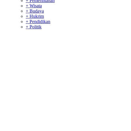
+ Pemerintahan
+ Wisata
+ Budaya
+ Hukrim
+ Pendidikan
+ Politik