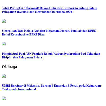
Sabet Peringkat 9 Nasional! Rokan Hulu Ukir Prestasi Gemilang dalam
Pelayanan Investasi dan Kemudahan Berusaha 2026
Sinergikan Tata Kelola Aset dan Pinjaman Daerah, Pemkab dan DPRD
Rohul Konsultasi ke BPKP Riau
Pimpin Apel Pagi ASN Pemkab Rohul, Wabup Syafaruddin Poti Tekankan
Disiplin dan Pelayanan Prima
Olahraga
UMRI Bersinar di Malaysia, Borong 4 Emas dan 3 Perak pada Kejuaraan
Taekwondo Internasional