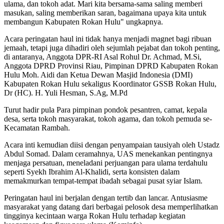
ulama, dan tokoh adat. Mari kita bersama-sama saling memberi
masukan, saling memberikan saran, bagaimana upaya kita untuk
membangun Kabupaten Rokan Hulu" ungkapnya.
Acara peringatan haul ini tidak hanya menjadi magnet bagi ribuan
jemaah, tetapi juga dihadiri oleh sejumlah pejabat dan tokoh penting,
di antaranya, Anggota DPR-RI Asal Rohul Dr. Achmad, M.Si,
Anggota DPRD Provinsi Riau, Pimpinan DPRD Kabupaten Rokan
Hulu Moh. Aidi dan Ketua Dewan Masjid Indonesia (DMI)
Kabupaten Rokan Hulu sekaligus Koordinator GSSB Rokan Hulu,
Dr (HC). H. Yuli Hesman, S.Ag, M.Pd
Turut hadir pula Para pimpinan pondok pesantren, camat, kepala
desa, serta tokoh masyarakat, tokoh agama, dan tokoh pemuda se-
Kecamatan Rambah.
Acara inti kemudian diisi dengan penyampaian tausiyah oleh Ustadz
Abdul Somad. Dalam ceramahnya, UAS menekankan pentingnya
menjaga persatuan, meneladani perjuangan para ulama terdahulu
seperti Syekh Ibrahim Al-Khalidi, serta konsisten dalam
memakmurkan tempat-tempat ibadah sebagai pusat syiar Islam.
Peringatan haul ini berjalan dengan tertib dan lancar. Antusiasme
masyarakat yang datang dari berbagai pelosok desa memperlihatkan
tingginya kecintaan warga Rokan Hulu terhadap kegiatan