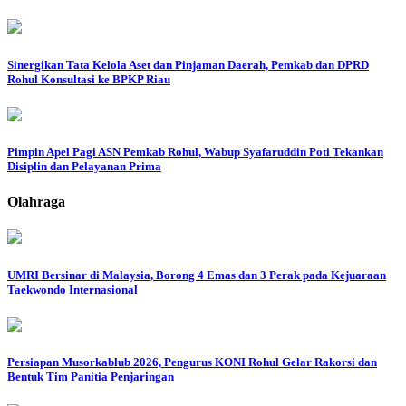
Sinergikan Tata Kelola Aset dan Pinjaman Daerah, Pemkab dan DPRD
Rohul Konsultasi ke BPKP Riau
Pimpin Apel Pagi ASN Pemkab Rohul, Wabup Syafaruddin Poti Tekankan
Disiplin dan Pelayanan Prima
Olahraga
UMRI Bersinar di Malaysia, Borong 4 Emas dan 3 Perak pada Kejuaraan
Taekwondo Internasional
Persiapan Musorkablub 2026, Pengurus KONI Rohul Gelar Rakorsi dan
Bentuk Tim Panitia Penjaringan