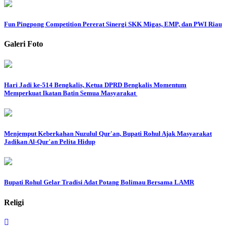
Fun Pingpong Competition Pererat Sinergi SKK Migas, EMP, dan PWI Riau
Galeri Foto
Hari Jadi ke-514 Bengkalis, Ketua DPRD Bengkalis Momentum
Memperkuat Ikatan Batin Semua Masyarakat
Menjemput Keberkahan Nuzulul Qur'an, Bupati Rohul Ajak Masyarakat
Jadikan Al-Qur'an Pelita Hidup
Bupati Rohul Gelar Tradisi Adat Potang Bolimau Bersama LAMR
Religi