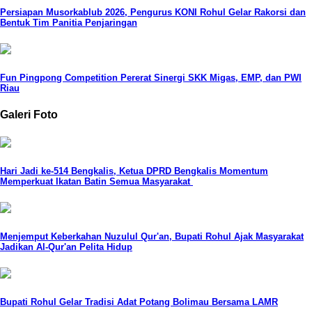
Persiapan Musorkablub 2026, Pengurus KONI Rohul Gelar Rakorsi dan
Bentuk Tim Panitia Penjaringan
Fun Pingpong Competition Pererat Sinergi SKK Migas, EMP, dan PWI
Riau
Galeri Foto
Hari Jadi ke-514 Bengkalis, Ketua DPRD Bengkalis Momentum
Memperkuat Ikatan Batin Semua Masyarakat
Menjemput Keberkahan Nuzulul Qur'an, Bupati Rohul Ajak Masyarakat
Jadikan Al-Qur'an Pelita Hidup
Bupati Rohul Gelar Tradisi Adat Potang Bolimau Bersama LAMR