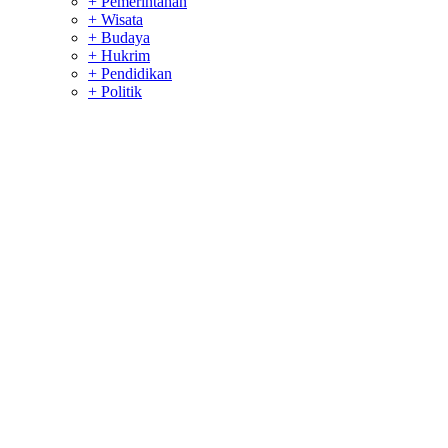
+ Pemerintahan
+ Wisata
+ Budaya
+ Hukrim
+ Pendidikan
+ Politik