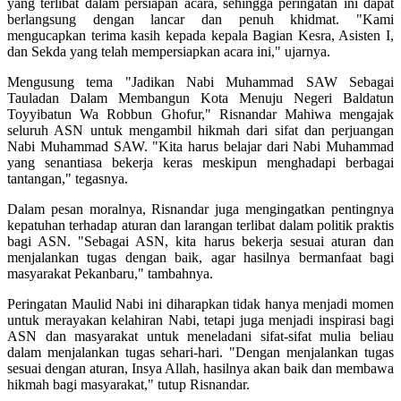
yang terlibat dalam persiapan acara, sehingga peringatan ini dapat
berlangsung dengan lancar dan penuh khidmat. "Kami
mengucapkan terima kasih kepada kepala Bagian Kesra, Asisten I,
dan Sekda yang telah mempersiapkan acara ini," ujarnya.
Mengusung tema "Jadikan Nabi Muhammad SAW Sebagai
Tauladan Dalam Membangun Kota Menuju Negeri Baldatun
Toyyibatun Wa Robbun Ghofur," Risnandar Mahiwa mengajak
seluruh ASN untuk mengambil hikmah dari sifat dan perjuangan
Nabi Muhammad SAW. "Kita harus belajar dari Nabi Muhammad
yang senantiasa bekerja keras meskipun menghadapi berbagai
tantangan," tegasnya.
Dalam pesan moralnya, Risnandar juga mengingatkan pentingnya
kepatuhan terhadap aturan dan larangan terlibat dalam politik praktis
bagi ASN. "Sebagai ASN, kita harus bekerja sesuai aturan dan
menjalankan tugas dengan baik, agar hasilnya bermanfaat bagi
masyarakat Pekanbaru," tambahnya.
Peringatan Maulid Nabi ini diharapkan tidak hanya menjadi momen
untuk merayakan kelahiran Nabi, tetapi juga menjadi inspirasi bagi
ASN dan masyarakat untuk meneladani sifat-sifat mulia beliau
dalam menjalankan tugas sehari-hari. "Dengan menjalankan tugas
sesuai dengan aturan, Insya Allah, hasilnya akan baik dan membawa
hikmah bagi masyarakat," tutup Risnandar.