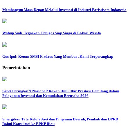
Membangun Masa Depan Melalui Investasi di Industri Pariwisata Indonesia
Wabup Siak Tegaskan Petugas Siap Siaga di Lokasi Wisata
Gus Ipul: Ketum SMSI Firdaus Yang Membuat Kami Terperangkap
Pemerintahan
Sabet Peringkat 9 Nasional! Rokan Hulu Ukir Prestasi Gemilang dalam
Pelayanan Investasi dan Kemudahan Berusaha 2026
Sinergikan Tata Kelola Aset dan Pinjaman Daerah, Pemkab dan DPRD
Rohul Konsultasi ke BPKP Riau