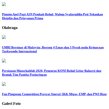
Pimpin Apel Pagi ASN Pemkab Rohul, Wabup Syafaruddin Poti Tekankan
Disiplin dan Pelayanan Prima
Olahraga
UMRI Bersinar di Malaysia, Borong 4 Emas dan 3 Perak pada Kejuaraan
Taekwondo Internasional
Persiapan Musorkablub 2026, Pengurus KONI Rohul Gelar Rakorsi dan
Bentuk Tim Panitia Penjaringan
Fun Pingpong Competition Pererat Sinergi SKK Migas, EMP, dan PWI Riau
Galeri Foto