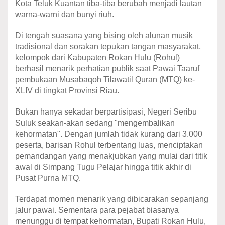
Kota Teluk Kuantan tiba-tiba berubah menjadi lautan
warna-warni dan bunyi riuh.
Di tengah suasana yang bising oleh alunan musik
tradisional dan sorakan tepukan tangan masyarakat,
kelompok dari Kabupaten Rokan Hulu (Rohul)
berhasil menarik perhatian publik saat Pawai Taaruf
pembukaan Musabaqoh Tilawatil Quran (MTQ) ke-
XLIV di tingkat Provinsi Riau.
Bukan hanya sekadar berpartisipasi, Negeri Seribu
Suluk seakan-akan sedang "mengembalikan
kehormatan". Dengan jumlah tidak kurang dari 3.000
peserta, barisan Rohul terbentang luas, menciptakan
pemandangan yang menakjubkan yang mulai dari titik
awal di Simpang Tugu Pelajar hingga titik akhir di
Pusat Purna MTQ.
Terdapat momen menarik yang dibicarakan sepanjang
jalur pawai. Sementara para pejabat biasanya
menunggu di tempat kehormatan, Bupati Rokan Hulu,