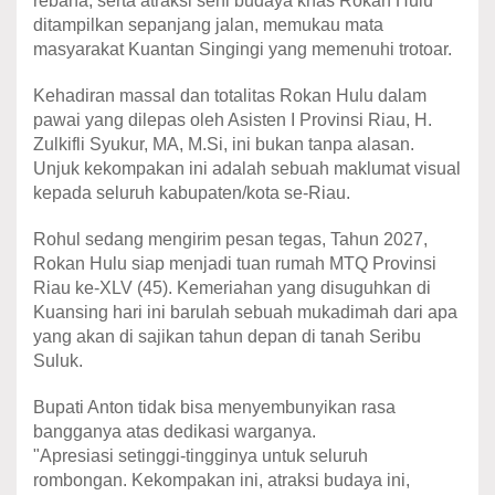
rebana, serta atraksi seni budaya khas Rokan Hulu
ditampilkan sepanjang jalan, memukau mata
masyarakat Kuantan Singingi yang memenuhi trotoar.
Kehadiran massal dan totalitas Rokan Hulu dalam
pawai yang dilepas oleh Asisten I Provinsi Riau, H.
Zulkifli Syukur, MA, M.Si, ini bukan tanpa alasan.
Unjuk kekompakan ini adalah sebuah maklumat visual
kepada seluruh kabupaten/kota se-Riau.
​Rohul sedang mengirim pesan tegas, Tahun 2027,
Rokan Hulu siap menjadi tuan rumah MTQ Provinsi
Riau ke-XLV (45). Kemeriahan yang disuguhkan di
Kuansing hari ini barulah sebuah mukadimah dari apa
yang akan di sajikan tahun depan di tanah Seribu
Suluk.
​Bupati Anton tidak bisa menyembunyikan rasa
bangganya atas dedikasi warganya.
​"Apresiasi setinggi-tingginya untuk seluruh
rombongan. Kekompakan ini, atraksi budaya ini,