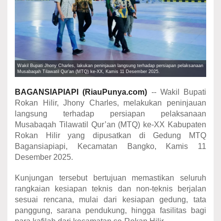
Wakil Bupati Jhony Charles, lakukan peninjauan langsung terhadap persiapan pelaksanaan
Musabaqah Tilawatil Qur’an (MTQ) ke-XX, Kamis 11 Desember 2025.
BAGANSIAPIAPI
(RiauPunya.com)
-- Wakil Bupati
Rokan Hilir, Jhony Charles, melakukan peninjauan
langsung terhadap persiapan pelaksanaan
Musabaqah Tilawatil Qur’an (MTQ) ke-XX Kabupaten
Rokan Hilir yang dipusatkan di Gedung MTQ
Bagansiapiapi, Kecamatan Bangko, Kamis 11
Desember 2025.
Kunjungan tersebut bertujuan memastikan seluruh
rangkaian kesiapan teknis dan non-teknis berjalan
sesuai rencana, mulai dari kesiapan gedung, tata
panggung, sarana pendukung, hingga fasilitas bagi