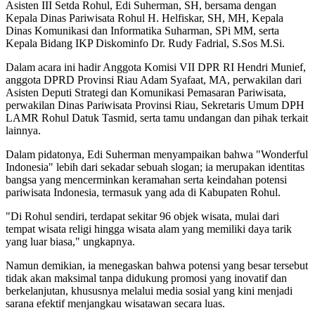
Asisten III Setda Rohul, Edi Suherman, SH, bersama dengan
Kepala Dinas Pariwisata Rohul H. Helfiskar, SH, MH, Kepala
Dinas Komunikasi dan Informatika Suharman, SPi MM, serta
Kepala Bidang IKP Diskominfo Dr. Rudy Fadrial, S.Sos M.Si.
Dalam acara ini hadir Anggota Komisi VII DPR RI Hendri Munief,
anggota DPRD Provinsi Riau Adam Syafaat, MA, perwakilan dari
Asisten Deputi Strategi dan Komunikasi Pemasaran Pariwisata,
perwakilan Dinas Pariwisata Provinsi Riau, Sekretaris Umum DPH
LAMR Rohul Datuk Tasmid, serta tamu undangan dan pihak terkait
lainnya.
Dalam pidatonya, Edi Suherman menyampaikan bahwa "Wonderful
Indonesia" lebih dari sekadar sebuah slogan; ia merupakan identitas
bangsa yang mencerminkan keramahan serta keindahan potensi
pariwisata Indonesia, termasuk yang ada di Kabupaten Rohul.
"Di Rohul sendiri, terdapat sekitar 96 objek wisata, mulai dari
tempat wisata religi hingga wisata alam yang memiliki daya tarik
yang luar biasa," ungkapnya.
‎Namun demikian, ia menegaskan bahwa potensi yang besar tersebut
tidak akan maksimal tanpa didukung promosi yang inovatif dan
berkelanjutan, khususnya melalui media sosial yang kini menjadi
sarana efektif menjangkau wisatawan secara luas.