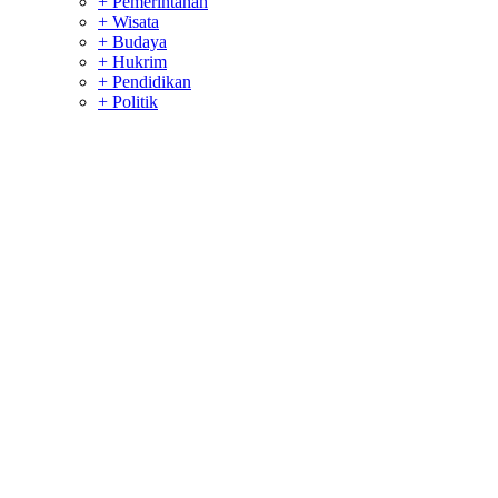
+ Pemerintahan
+ Wisata
+ Budaya
+ Hukrim
+ Pendidikan
+ Politik