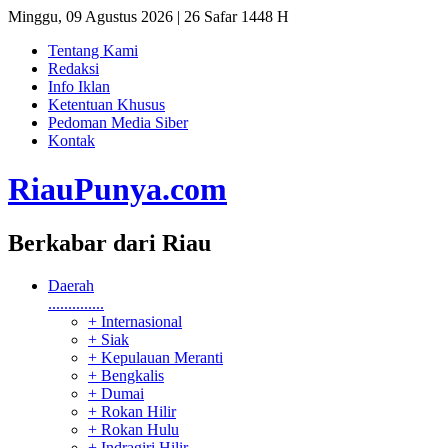
Minggu, 09 Agustus 2026 | 26 Safar 1448 H
Tentang Kami
Redaksi
Info Iklan
Ketentuan Khusus
Pedoman Media Siber
Kontak
RiauPunya
.com
Berkabar dari Riau
Daerah
..............
+ Internasional
+ Siak
+ Kepulauan Meranti
+ Bengkalis
+ Dumai
+ Rokan Hilir
+ Rokan Hulu
+ Indragiri Hilir