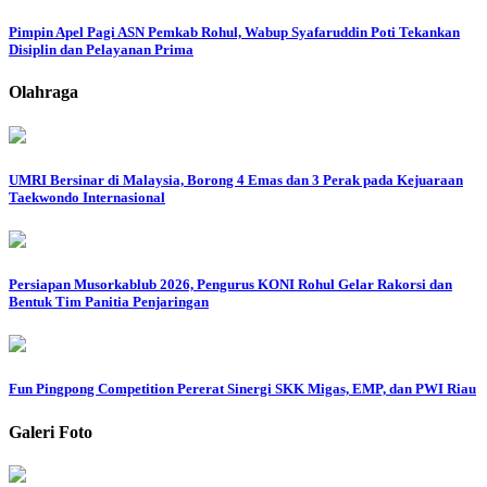
Pimpin Apel Pagi ASN Pemkab Rohul, Wabup Syafaruddin Poti Tekankan
Disiplin dan Pelayanan Prima
Olahraga
UMRI Bersinar di Malaysia, Borong 4 Emas dan 3 Perak pada Kejuaraan
Taekwondo Internasional
Persiapan Musorkablub 2026, Pengurus KONI Rohul Gelar Rakorsi dan
Bentuk Tim Panitia Penjaringan
Fun Pingpong Competition Pererat Sinergi SKK Migas, EMP, dan PWI Riau
Galeri Foto