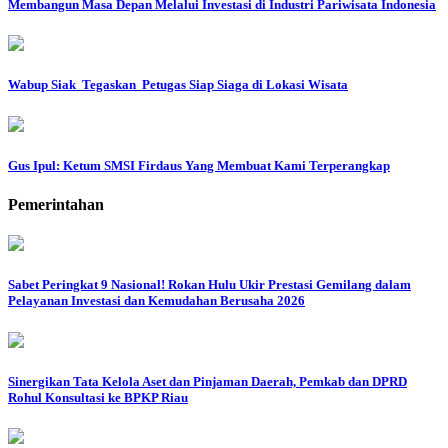
Membangun Masa Depan Melalui Investasi di Industri Pariwisata Indonesia
Wabup Siak Tegaskan Petugas Siap Siaga di Lokasi Wisata
Gus Ipul: Ketum SMSI Firdaus Yang Membuat Kami Terperangkap
Pemerintahan
Sabet Peringkat 9 Nasional! Rokan Hulu Ukir Prestasi Gemilang dalam
Pelayanan Investasi dan Kemudahan Berusaha 2026
Sinergikan Tata Kelola Aset dan Pinjaman Daerah, Pemkab dan DPRD
Rohul Konsultasi ke BPKP Riau