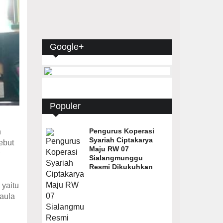
Google+
Populer
Pengurus Koperasi
n
Syariah Ciptakarya
ebut
Maju RW 07
Sialangmunggu
Resmi Dikukuhkan
 yaitu
 aula