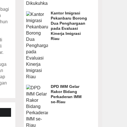
 bagi
Kantor Imigrasi
n
Pekanbaru Borong
ahun
Dua Penghargaan
pada Evaluasi
Kinerja Imigrasi
Riau
di
i
r.
juga
an
rap
ngan
DPD IMM Gelar
Rakor Bidang
Perkaderan IMM
se-Riau