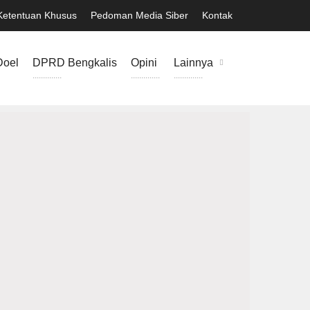
Ketentuan Khusus
Pedoman Media Siber
Kontak
Doel
DPRD Bengkalis
Opini
Lainnya
..............
..............
..............