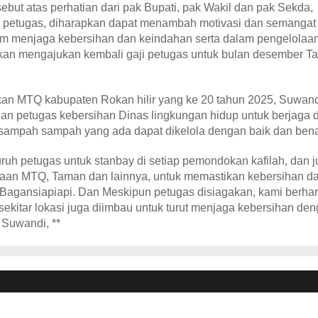
but atas perhatian dari pak Bupati, pak Wakil dan pak Sekda,
 petugas, diharapkan dapat menambah motivasi dan semangat
lam menjaga kebersihan dan keindahan serta dalam pengelolaa
i akan mengajukan kembali gaji petugas untuk bulan desember T
kan MTQ kabupaten Rokan hilir yang ke 20 tahun 2025, Suwan
n petugas kebersihan Dinas lingkungan hidup untuk berjaga d
sampah sampah yang ada dapat dikelola dengan baik dan bena
uruh petugas untuk stanbay di setiap pemondokan kafilah, dan 
sanaan MTQ, Taman dan lainnya, untuk memastikan kebersihan d
Bagansiapiapi. Dan Meskipun petugas disiagakan, kami berha
sekitar lokasi juga diimbau untuk turut menjaga kebersihan de
Suwandi, **