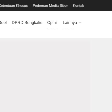
Ketentuan Khusus
Pedoman Media Siber
Kontak
Doel
DPRD Bengkalis
Opini
Lainnya
..............
..............
..............