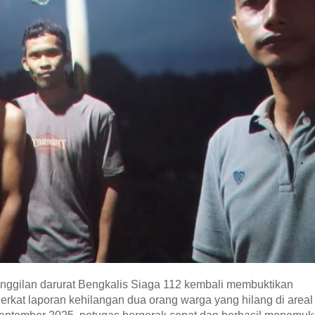
anggilan darurat Bengkalis Siaga 112 kembali membuktikan
rkat laporan kehilangan dua orang warga yang hilang di areal