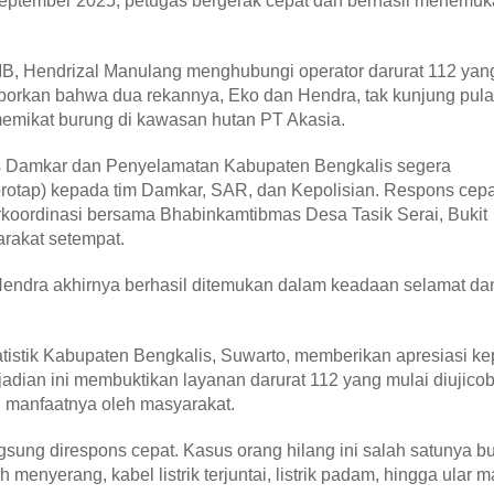
 September 2025, petugas bergerak cepat dan berhasil menemu
WIB, Hendrizal Manulang menghubungi operator darurat 112 yan
aporkan bahwa dua rekannya, Eko dan Hendra, tak kunjung pul
memikat burung di kawasan hutan PT Akasia.
inas Damkar dan Penyelamatan Kabupaten Bengkalis segera
protap) kepada tim Damkar, SAR, dan Kepolisian. Respons cep
rkoordinasi bersama Bhabinkamtibmas Desa Tasik Serai, Bukit
arakat setempat.
endra akhirnya berhasil ditemukan dalam keadaan selamat da
atistik Kabupaten Bengkalis, Suwarto, memberikan apresiasi k
ejadian ini membuktikan layanan darurat 112 yang mulai diujico
n manfaatnya oleh masyarakat.
gsung direspons cepat. Kasus orang hilang ini salah satunya bu
 menyerang, kabel listrik terjuntai, listrik padam, hingga ular 