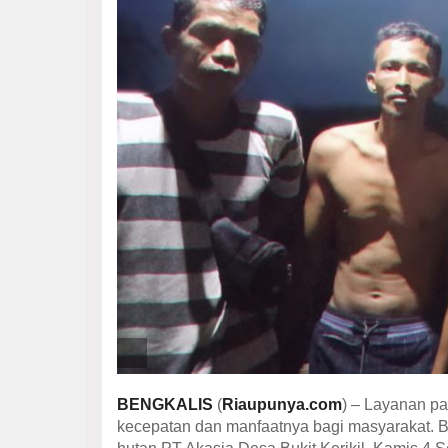
BENGKALIS
(
Riaupunya.com
) – Layanan p
kecepatan dan manfaatnya bagi masyarakat. Be