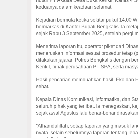
hutan PT Akasia Desa Bukit Kerikil, Kamis 4
keduanya dalam keadaan selamat.
Kejadian bermula ketika sekitar pukul 14.00 
bermarkas di Kantor Bupati Bengkalis. Ia mel
sejak Rabu 3 September 2025, setelah pergi 
Menerima laporan itu, operator piket dari D
meneruskan informasi sesuai prosedur tetap (
dilakukan jajaran Polres Bengkalis dengan be
Kerikil, pihak perusahaan PT SPA, serta masy
Hasil pencarian membuahkan hasil. Eko dan H
sehat.
Kepala Dinas Komunikasi, Informatika, dan St
seluruh pihak yang terlibat. Ia menegaskan, k
sejak awal Agustus lalu benar-benar dirasaka
“Alhamdulillah, setiap laporan yang masuk lan
nyata, selain sebelumnya laporan tentang lebah