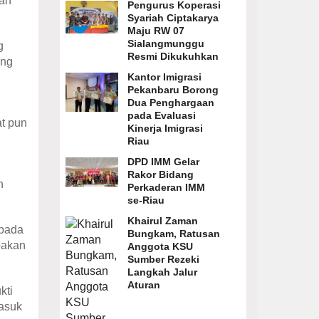
kan
Pengurus Koperasi
Syariah Ciptakarya
Maju RW 07
Sialangmunggu
g
Resmi Dikukuhkan
ang
Kantor Imigrasi
Pekanbaru Borong
Dua Penghargaan
pada Evaluasi
at pun
Kinerja Imigrasi
Riau
DPD IMM Gelar
Rakor Bidang
n
Perkaderan IMM
se-Riau
Khairul Zaman
epada
Bungkam, Ratusan
bakan
Anggota KSU
Sumber Rezeki
Langkah Jalur
Aturan
kti
masuk