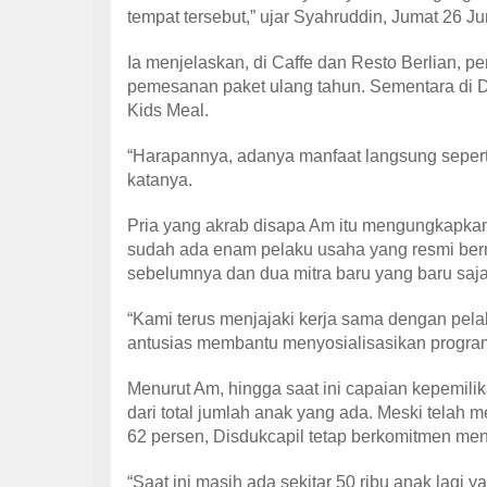
tempat tersebut,” ujar Syahruddin, Jumat 26 Ju
Ia menjelaskan, di Caffe dan Resto Berlian,
pemesanan paket ulang tahun. Sementara di D
Kids Meal.
“Harapannya, adanya manfaat langsung sepert
katanya.
Pria yang akrab disapa Am itu mengungkapkan,
sudah ada enam pelaku usaha yang resmi bermit
sebelumnya dan dua mitra baru yang baru saj
“Kami terus menjajaki kerja sama dengan pelak
antusias membantu menyosialisasikan progra
Menurut Am, hingga saat ini capaian kepemili
dari total jumlah anak yang ada. Meski telah 
62 persen, Disdukcapil tetap berkomitmen men
“Saat ini masih ada sekitar 50 ribu anak lagi 