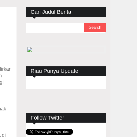
Cari Judul Berita
irkan
Riau Punya Update
n
gi
nak
Follow Twitter
 di