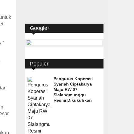
untuk
et
Google+
,”
i
Populer
Pengurus Koperasi
Syariah Ciptakarya
dan
Maju RW 07
Sialangmunggu
Resmi Dikukuhkan
en
esar
ukan,