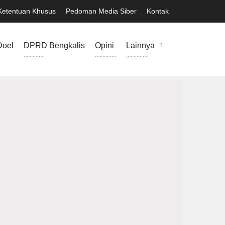
Ketentuan Khusus
Pedoman Media Siber
Kontak
Doel
DPRD Bengkalis
Opini
Lainnya
..............
..............
..............