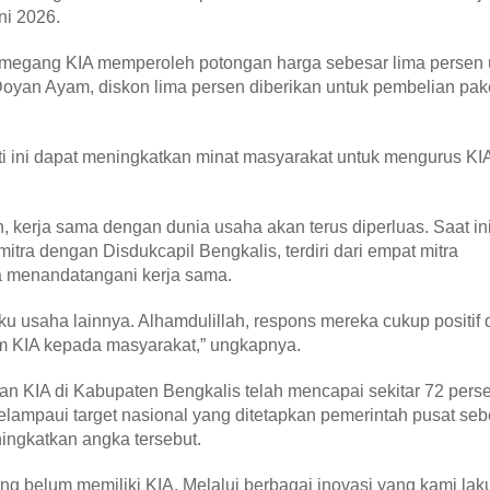
ni 2026.
 pemegang KIA memperoleh potongan harga sebesar lima persen 
oyan Ayam, diskon lima persen diberikan untuk pembelian pak
i ini dapat meningkatkan minat masyarakat untuk mengurus KIA
 kerja sama dengan dunia usaha akan terus diperluas. Saat in
ra dengan Disdukcapil Bengkalis, terdiri dari empat mitra
a menandatangani kerja sama.
u usaha lainnya. Alhamdulillah, respons mereka cukup positif 
m KIA kepada masyarakat,” ungkapnya.
kan KIA di Kabupaten Bengkalis telah mencapai sekitar 72 pers
melampaui target nasional yang ditetapkan pemerintah pusat seb
ingkatkan angka tersebut.
yang belum memiliki KIA. Melalui berbagai inovasi yang kami lak