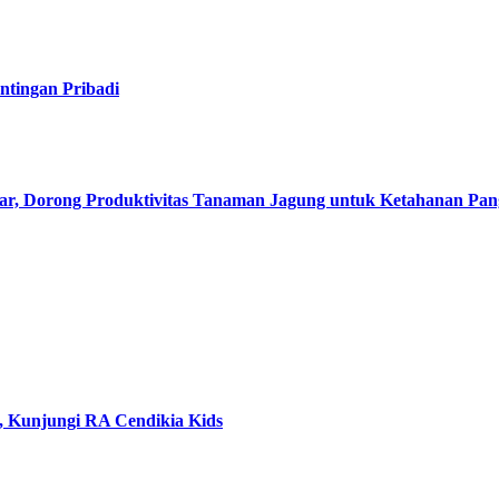
tingan Pribadi
ar, Dorong Produktivitas Tanaman Jagung untuk Ketahanan Pa
 Kunjungi RA Cendikia Kids