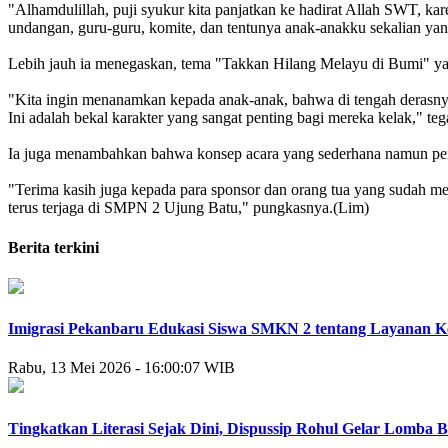
"Alhamdulillah, puji syukur kita panjatkan ke hadirat Allah SWT, kar
undangan, guru-guru, komite, dan tentunya anak-anakku sekalian yan
Lebih jauh ia menegaskan, tema "Takkan Hilang Melayu di Bumi" yang
"Kita ingin menanamkan kepada anak-anak, bahwa di tengah derasnya ar
Ini adalah bekal karakter yang sangat penting bagi mereka kelak," teg
Ia juga menambahkan bahwa konsep acara yang sederhana namun pen
"Terima kasih juga kepada para sponsor dan orang tua yang sudah m
terus terjaga di SMPN 2 Ujung Batu," pungkasnya.(Lim)
Berita terkini
Imigrasi Pekanbaru Edukasi Siswa SMKN 2 tentang Layanan 
Rabu, 13 Mei 2026 - 16:00:07 WIB
Tingkatkan Literasi Sejak Dini, Dispussip Rohul Gelar Lomba 