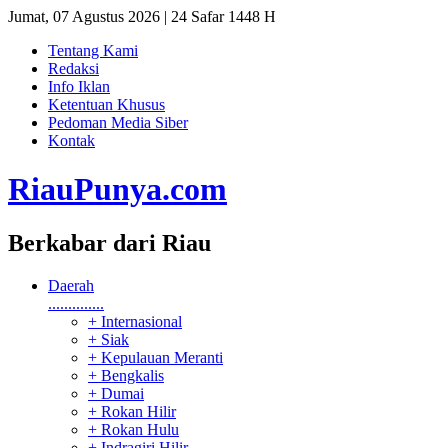
Jumat, 07 Agustus 2026 | 24 Safar 1448 H
Tentang Kami
Redaksi
Info Iklan
Ketentuan Khusus
Pedoman Media Siber
Kontak
RiauPunya
.com
Berkabar dari Riau
Daerah
..............
+ Internasional
+ Siak
+ Kepulauan Meranti
+ Bengkalis
+ Dumai
+ Rokan Hilir
+ Rokan Hulu
+ Indragiri Hilir