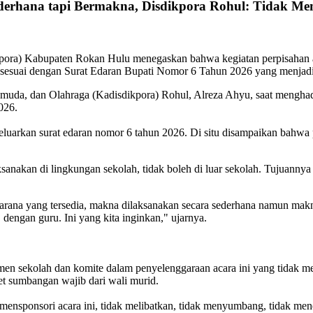
ederhana tapi Bermakna, Disdikpora Rohul: Tidak 
pora) Kabupaten Rokan Hulu menegaskan bahwa kegiatan perpisahan at
i sesuai dengan Surat Edaran Bupati Nomor 6 Tahun 2026 yang menjadi
emuda, dan Olahraga (Kadisdikpora) Rohul, Alreza Ahyu, saat menghad
026.
eluarkan surat edaran nomor 6 tahun 2026. Di situ disampaikan bahwa 
ksanakan di lingkungan sekolah, tidak boleh di luar sekolah. Tujuanny
sarana yang tersedia, makna dilaksanakan secara sederhana namun mak
dengan guru. Ini yang kita inginkan," ujarnya.
itmen sekolah dan komite dalam penyelenggaraan acara ini yang tidak 
et sumbangan wajib dari wali murid.
mensponsori acara ini, tidak melibatkan, tidak menyumbang, tidak me