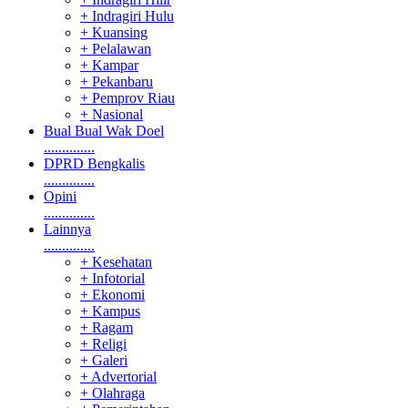
+ Indragiri Hulu
+ Kuansing
+ Pelalawan
+ Kampar
+ Pekanbaru
+ Pemprov Riau
+ Nasional
Bual Bual Wak Doel
..............
DPRD Bengkalis
..............
Opini
..............
Lainnya
..............
+ Kesehatan
+ Infotorial
+ Ekonomi
+ Kampus
+ Ragam
+ Religi
+ Galeri
+ Advertorial
+ Olahraga