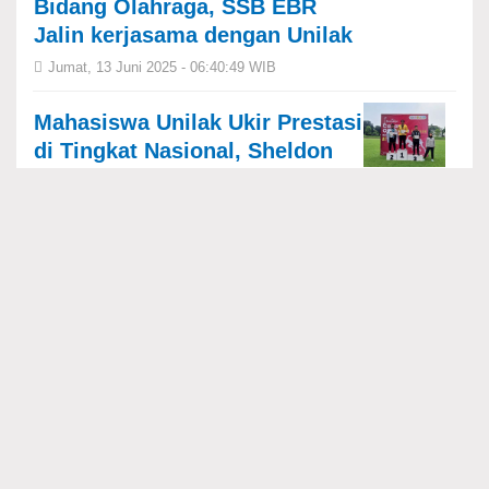
Bidang Olahraga, SSB EBR
Jalin kerjasama dengan Unilak
Jumat, 13 Juni 2025 - 06:40:49 WIB
Mahasiswa Unilak Ukir Prestasi
di Tingkat Nasional, Sheldon
Raih Juara Satu Lomba Lempar
Martil
Jumat, 13 Juni 2025 - 08:35:01 WIB
Dokter Budi Terpilih Aklamasi!
Baveti Riau Siap Bawa Tenis
Veteran ke Puncak
Rabu, 28 Mei 2025 - 07:43:22 WIB
Astra Honda Borong 5 Podium
di ARRC Buriram, CBR250RR