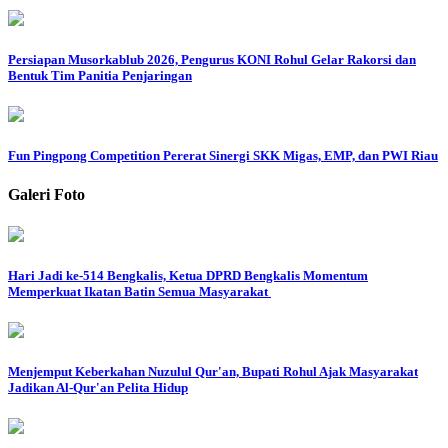
Persiapan Musorkablub 2026, Pengurus KONI Rohul Gelar Rakorsi dan
Bentuk Tim Panitia Penjaringan
Fun Pingpong Competition Pererat Sinergi SKK Migas, EMP, dan PWI Riau
Galeri Foto
Hari Jadi ke-514 Bengkalis, Ketua DPRD Bengkalis Momentum
Memperkuat Ikatan Batin Semua Masyarakat
Menjemput Keberkahan Nuzulul Qur'an, Bupati Rohul Ajak Masyarakat
Jadikan Al-Qur'an Pelita Hidup