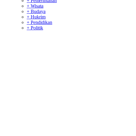
+ Pemerintahan
+ Wisata
+ Budaya
+ Hukrim
+ Pendidikan
+ Politik