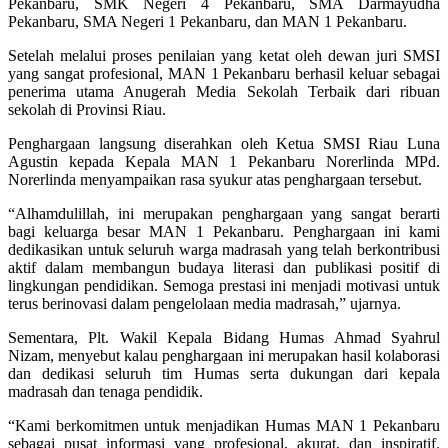
Pekanbaru, SMK Negeri 4 Pekanbaru, SMA Darmayudha
Pekanbaru, SMA Negeri 1 Pekanbaru, dan MAN 1 Pekanbaru.
Setelah melalui proses penilaian yang ketat oleh dewan juri SMSI
yang sangat profesional, MAN 1 Pekanbaru berhasil keluar sebagai
penerima utama Anugerah Media Sekolah Terbaik dari ribuan
sekolah di Provinsi Riau.
Penghargaan langsung diserahkan oleh Ketua SMSI Riau Luna
Agustin kepada Kepala MAN 1 Pekanbaru Norerlinda MPd.
Norerlinda menyampaikan rasa syukur atas penghargaan tersebut.
“Alhamdulillah, ini merupakan penghargaan yang sangat berarti
bagi keluarga besar MAN 1 Pekanbaru. Penghargaan ini kami
dedikasikan untuk seluruh warga madrasah yang telah berkontribusi
aktif dalam membangun budaya literasi dan publikasi positif di
lingkungan pendidikan. Semoga prestasi ini menjadi motivasi untuk
terus berinovasi dalam pengelolaan media madrasah,” ujarnya.
Sementara, Plt. Wakil Kepala Bidang Humas Ahmad Syahrul
Nizam, menyebut kalau penghargaan ini merupakan hasil kolaborasi
dan dedikasi seluruh tim Humas serta dukungan dari kepala
madrasah dan tenaga pendidik.
“Kami berkomitmen untuk menjadikan Humas MAN 1 Pekanbaru
sebagai pusat informasi yang profesional, akurat, dan inspiratif.