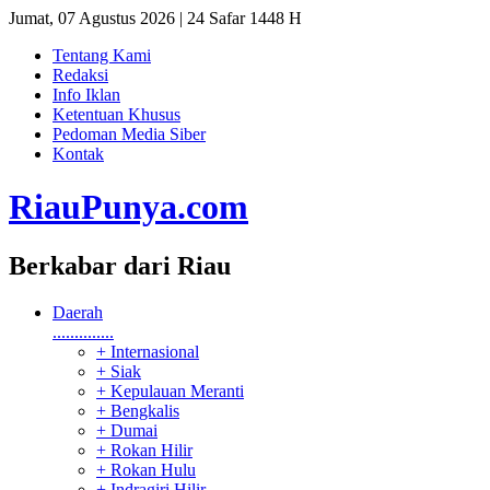
Jumat, 07 Agustus 2026 | 24 Safar 1448 H
Tentang Kami
Redaksi
Info Iklan
Ketentuan Khusus
Pedoman Media Siber
Kontak
RiauPunya
.com
Berkabar dari Riau
Daerah
..............
+ Internasional
+ Siak
+ Kepulauan Meranti
+ Bengkalis
+ Dumai
+ Rokan Hilir
+ Rokan Hulu
+ Indragiri Hilir