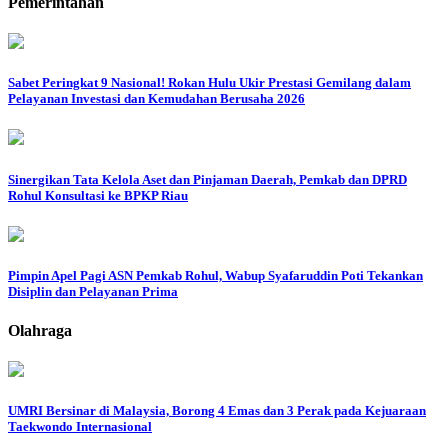
Pemerintahan
Sabet Peringkat 9 Nasional! Rokan Hulu Ukir Prestasi Gemilang dalam
Pelayanan Investasi dan Kemudahan Berusaha 2026
Sinergikan Tata Kelola Aset dan Pinjaman Daerah, Pemkab dan DPRD
Rohul Konsultasi ke BPKP Riau
Pimpin Apel Pagi ASN Pemkab Rohul, Wabup Syafaruddin Poti Tekankan
Disiplin dan Pelayanan Prima
Olahraga
UMRI Bersinar di Malaysia, Borong 4 Emas dan 3 Perak pada Kejuaraan
Taekwondo Internasional