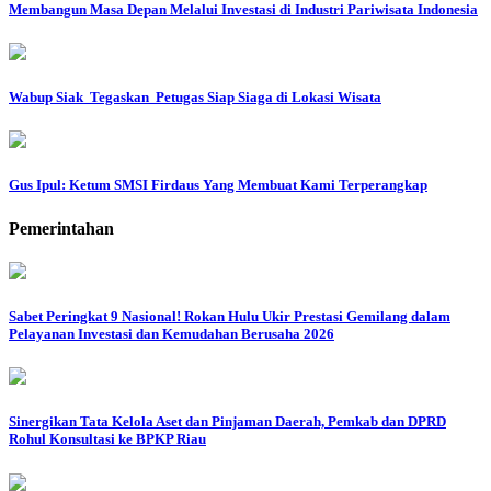
Membangun Masa Depan Melalui Investasi di Industri Pariwisata Indonesia
Wabup Siak Tegaskan Petugas Siap Siaga di Lokasi Wisata
Gus Ipul: Ketum SMSI Firdaus Yang Membuat Kami Terperangkap
Pemerintahan
Sabet Peringkat 9 Nasional! Rokan Hulu Ukir Prestasi Gemilang dalam
Pelayanan Investasi dan Kemudahan Berusaha 2026
Sinergikan Tata Kelola Aset dan Pinjaman Daerah, Pemkab dan DPRD
Rohul Konsultasi ke BPKP Riau