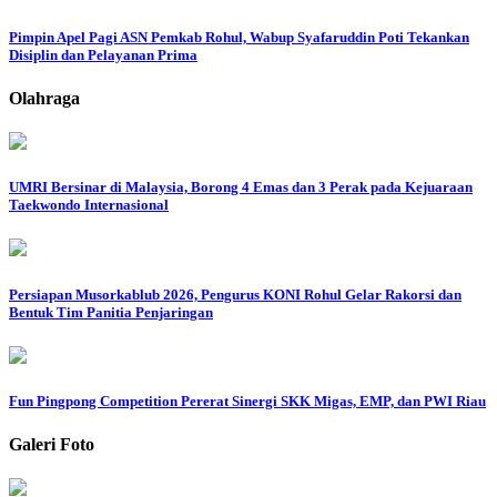
Pimpin Apel Pagi ASN Pemkab Rohul, Wabup Syafaruddin Poti Tekankan
Disiplin dan Pelayanan Prima
Olahraga
UMRI Bersinar di Malaysia, Borong 4 Emas dan 3 Perak pada Kejuaraan
Taekwondo Internasional
Persiapan Musorkablub 2026, Pengurus KONI Rohul Gelar Rakorsi dan
Bentuk Tim Panitia Penjaringan
Fun Pingpong Competition Pererat Sinergi SKK Migas, EMP, dan PWI Riau
Galeri Foto