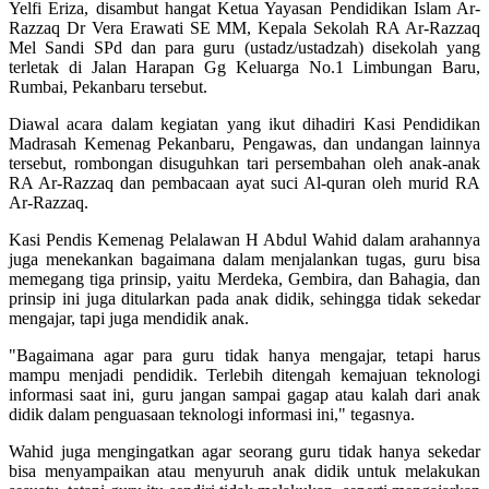
Yelfi Eriza, disambut hangat Ketua Yayasan Pendidikan Islam Ar-
Razzaq Dr Vera Erawati SE MM, Kepala Sekolah RA Ar-Razzaq
Mel Sandi SPd dan para guru (ustadz/ustadzah) disekolah yang
terletak di Jalan Harapan Gg Keluarga No.1 Limbungan Baru,
Rumbai, Pekanbaru tersebut.
Diawal acara dalam kegiatan yang ikut dihadiri Kasi Pendidikan
Madrasah Kemenag Pekanbaru, Pengawas, dan undangan lainnya
tersebut, rombongan disuguhkan tari persembahan oleh anak-anak
RA Ar-Razzaq dan pembacaan ayat suci Al-quran oleh murid RA
Ar-Razzaq.
Kasi Pendis Kemenag Pelalawan H Abdul Wahid dalam arahannya
juga menekankan bagaimana dalam menjalankan tugas, guru bisa
memegang tiga prinsip, yaitu Merdeka, Gembira, dan Bahagia, dan
prinsip ini juga ditularkan pada anak didik, sehingga tidak sekedar
mengajar, tapi juga mendidik anak.
"Bagaimana agar para guru tidak hanya mengajar, tetapi harus
mampu menjadi pendidik. Terlebih ditengah kemajuan teknologi
informasi saat ini, guru jangan sampai gagap atau kalah dari anak
didik dalam penguasaan teknologi informasi ini," tegasnya.
Wahid juga mengingatkan agar seorang guru tidak hanya sekedar
bisa menyampaikan atau menyuruh anak didik untuk melakukan