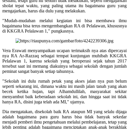
sesuatu, tetapi guru itu sendiri tidak melakukan, seperti mengajarkan
sholat tepat waktu, yang paling utama itu bagaimana guru yang
mengajarkan, harus dia dulu yang melakukan.
"Mudah-mudahan melalui kegiatan ini bisa membawa ilmu
bagaimana bisa terus mengembangkan RA di Pelalawan, khususnya
di KKGRA Pelalawan 1," pungkasnya.
Vera Erawati menyampaikan ucapan terimaksih nya atas dipercayai
nya RA Ar-Razzaq sebagai tempat kunjungan muhibah KKGRA
Pelalawan 1, karena sekolah yang beroperasi sejak tahun 2017
tersebut saat ini memang diakuinya sebagai sekolah dengan jumlah
peminat sangat banyak setiap tahunnya.
"Sekolah ini dulu rumah petak yang akses jalan nya pun belum
seperti sekarang ini, dimana waktu ini masih jalan tanah yang akan
becek ketika hujan, tapi Alhamdullilah, masyarakat sekitar
menyambut baik keberadaan sekolah ini, dan hingga saat ini tidak
hanya RA, disini juga telah ada MI," ujarnya.
Dia mengatakan, disekolah baik RA ataupun MI yang selalu dijaga
adalah bagaimana para guru harus bisa tidak banyak sekedar
menjadi pemberi ilmu pengetahuan melalui pembelajaran, tetap yang
lebih penting adalah bagaimana menciptakan anak-anak berakhlak