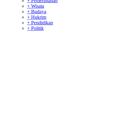
+ Pemerintahan
+ Wisata
+ Budaya
+ Hukrim
+ Pendidikan
+ Politik