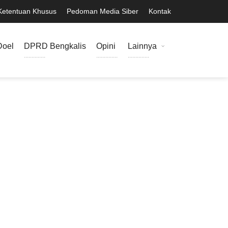
Ketentuan Khusus
Pedoman Media Siber
Kontak
Doel
DPRD Bengkalis
Opini
Lainnya
..............
..............
..............