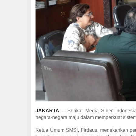
JAKARTA
-- Serikat Media Siber Indonesi
negara-negara maju dalam memperkuat sistem
Ketua Umum SMSI, Firdaus, menekankan pentin