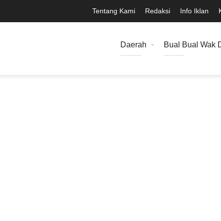
Tentang Kami
Redaksi
Info Iklan
Daerah
Bual Bual Wak 
..............
..............