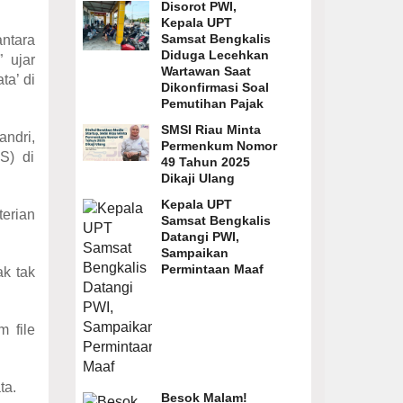
Disorot PWI,
Kepala UPT
Samsat Bengkalis
ntara
Diduga Lecehkan
 ujar
Wartawan Saat
a’ di
Dikonfirmasi Soal
Pemutihan Pajak
SMSI Riau Minta
ndri,
Permenkum Nomor
S) di
49 Tahun 2025
Dikaji Ulang
Kepala UPT
erian
Samsat Bengkalis
Datangi PWI,
Sampaikan
Permintaan Maaf
k tak
m file
ta.
Besok Malam!