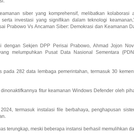
si.
keamanan siber yang komprehensif, melibatkan kolaborasi a
 serta investasi yang signifikan dalam teknologi keamanan,”
isai Prabowo Vs Ancaman Siber: Demokrasi dan Keamanan Dat
asi dengan Sekjen DPP Perisai Prabowo, Ahmad Jojon Nova
yang melumpuhkan Pusat Data Nasional Sementara (PDN
s pada 282 data lembaga pemerintahan, termasuk 30 kement
dinonaktifkannya fitur keamanan Windows Defender oleh piha
 2024, termasuk instalasi file berbahaya, penghapusan siste
an.
s terungkap, meski beberapa instansi berhasil memulihkan da