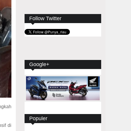
Follow Twitter
Google+
ngkah
Populer
sif di