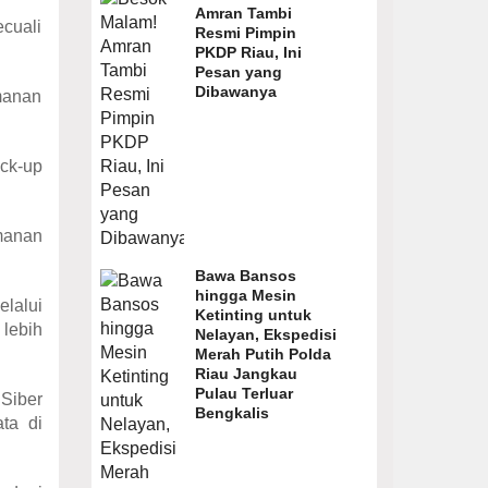
Amran Tambi
cuali
Resmi Pimpin
PKDP Riau, Ini
Pesan yang
Dibawanya
manan
ack-up
amanan
Bawa Bansos
hingga Mesin
elalui
Ketinting untuk
lebih
Nelayan, Ekspedisi
Merah Putih Polda
Riau Jangkau
Pulau Terluar
Siber
Bengkalis
ta di