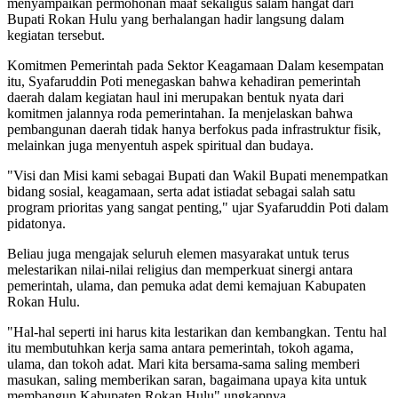
menyampaikan permohonan maaf sekaligus salam hangat dari
Bupati Rokan Hulu yang berhalangan hadir langsung dalam
kegiatan tersebut.
Komitmen Pemerintah pada Sektor Keagamaan Dalam kesempatan
itu, Syafaruddin Poti menegaskan bahwa kehadiran pemerintah
daerah dalam kegiatan haul ini merupakan bentuk nyata dari
komitmen jalannya roda pemerintahan. Ia menjelaskan bahwa
pembangunan daerah tidak hanya berfokus pada infrastruktur fisik,
melainkan juga menyentuh aspek spiritual dan budaya.
"Visi dan Misi kami sebagai Bupati dan Wakil Bupati menempatkan
bidang sosial, keagamaan, serta adat istiadat sebagai salah satu
program prioritas yang sangat penting," ujar Syafaruddin Poti dalam
pidatonya.
Beliau juga mengajak seluruh elemen masyarakat untuk terus
melestarikan nilai-nilai religius dan memperkuat sinergi antara
pemerintah, ulama, dan pemuka adat demi kemajuan Kabupaten
Rokan Hulu.
"Hal-hal seperti ini harus kita lestarikan dan kembangkan. Tentu hal
itu membutuhkan kerja sama antara pemerintah, tokoh agama,
ulama, dan tokoh adat. Mari kita bersama-sama saling memberi
masukan, saling memberikan saran, bagaimana upaya kita untuk
membangun Kabupaten Rokan Hulu" ungkapnya.