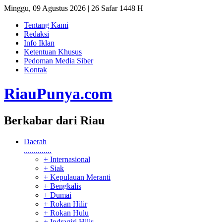
Minggu, 09 Agustus 2026 | 26 Safar 1448 H
Tentang Kami
Redaksi
Info Iklan
Ketentuan Khusus
Pedoman Media Siber
Kontak
RiauPunya
.com
Berkabar dari Riau
Daerah
..............
+ Internasional
+ Siak
+ Kepulauan Meranti
+ Bengkalis
+ Dumai
+ Rokan Hilir
+ Rokan Hulu
+ Indragiri Hilir