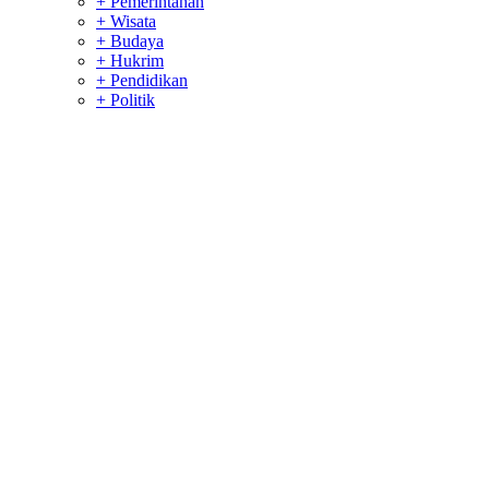
+ Pemerintahan
+ Wisata
+ Budaya
+ Hukrim
+ Pendidikan
+ Politik