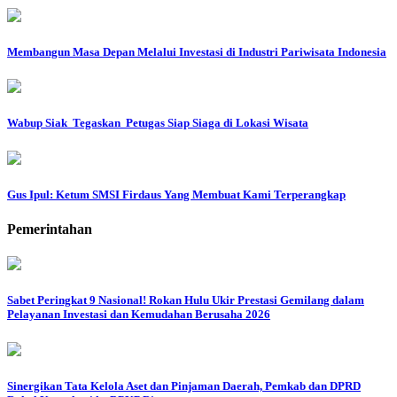
Membangun Masa Depan Melalui Investasi di Industri Pariwisata Indonesia
Wabup Siak Tegaskan Petugas Siap Siaga di Lokasi Wisata
Gus Ipul: Ketum SMSI Firdaus Yang Membuat Kami Terperangkap
Pemerintahan
Sabet Peringkat 9 Nasional! Rokan Hulu Ukir Prestasi Gemilang dalam
Pelayanan Investasi dan Kemudahan Berusaha 2026
Sinergikan Tata Kelola Aset dan Pinjaman Daerah, Pemkab dan DPRD