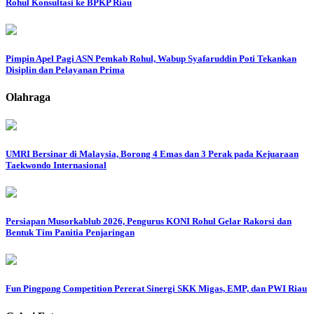
Rohul Konsultasi ke BPKP Riau
Pimpin Apel Pagi ASN Pemkab Rohul, Wabup Syafaruddin Poti Tekankan
Disiplin dan Pelayanan Prima
Olahraga
UMRI Bersinar di Malaysia, Borong 4 Emas dan 3 Perak pada Kejuaraan
Taekwondo Internasional
Persiapan Musorkablub 2026, Pengurus KONI Rohul Gelar Rakorsi dan
Bentuk Tim Panitia Penjaringan
Fun Pingpong Competition Pererat Sinergi SKK Migas, EMP, dan PWI Riau