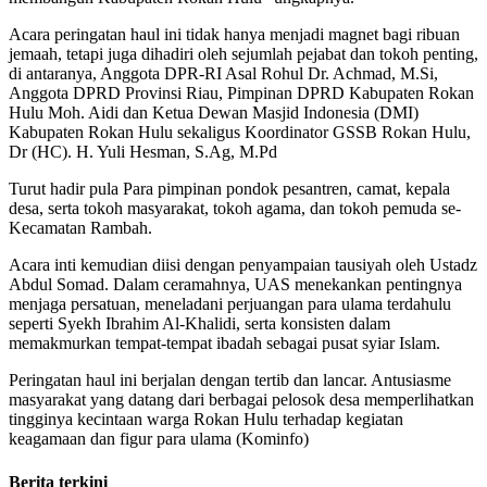
Acara peringatan haul ini tidak hanya menjadi magnet bagi ribuan
jemaah, tetapi juga dihadiri oleh sejumlah pejabat dan tokoh penting,
di antaranya, Anggota DPR-RI Asal Rohul Dr. Achmad, M.Si,
Anggota DPRD Provinsi Riau, Pimpinan DPRD Kabupaten Rokan
Hulu Moh. Aidi dan Ketua Dewan Masjid Indonesia (DMI)
Kabupaten Rokan Hulu sekaligus Koordinator GSSB Rokan Hulu,
Dr (HC). H. Yuli Hesman, S.Ag, M.Pd
Turut hadir pula Para pimpinan pondok pesantren, camat, kepala
desa, serta tokoh masyarakat, tokoh agama, dan tokoh pemuda se-
Kecamatan Rambah.
Acara inti kemudian diisi dengan penyampaian tausiyah oleh Ustadz
Abdul Somad. Dalam ceramahnya, UAS menekankan pentingnya
menjaga persatuan, meneladani perjuangan para ulama terdahulu
seperti Syekh Ibrahim Al-Khalidi, serta konsisten dalam
memakmurkan tempat-tempat ibadah sebagai pusat syiar Islam.
Peringatan haul ini berjalan dengan tertib dan lancar. Antusiasme
masyarakat yang datang dari berbagai pelosok desa memperlihatkan
tingginya kecintaan warga Rokan Hulu terhadap kegiatan
keagamaan dan figur para ulama (Kominfo)
Berita terkini