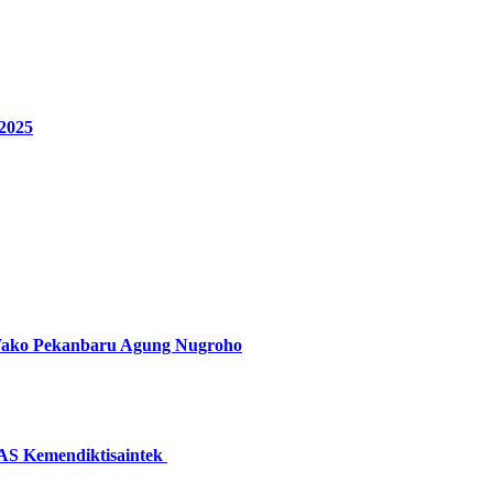
2025
ji Wako Pekanbaru Agung Nugroho
AS Kemendiktisaintek