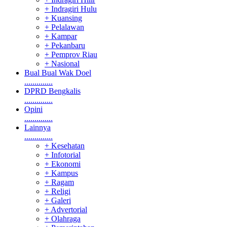
+ Indragiri Hulu
+ Kuansing
+ Pelalawan
+ Kampar
+ Pekanbaru
+ Pemprov Riau
+ Nasional
Bual Bual Wak Doel
..............
DPRD Bengkalis
..............
Opini
..............
Lainnya
..............
+ Kesehatan
+ Infotorial
+ Ekonomi
+ Kampus
+ Ragam
+ Religi
+ Galeri
+ Advertorial
+ Olahraga