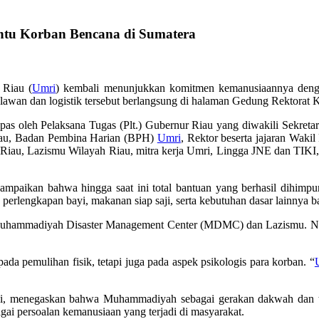
ntu Korban Bencana di Sumatera
 Riau (
Umri
) kembali menunjukkan komitmen kemanusiaannya denga
elawan dan logistik tersebut berlangsung di halaman Gedung Rektora
epas oleh Pelaksana Tugas (Plt.) Gubernur Riau yang diwakili Sekretar
iau, Badan Pembina Harian (BPH)
Umri
, Rektor beserta jajaran Wakil
, Lazismu Wilayah Riau, mitra kerja Umri, Lingga JNE dan TIKI, se
mpaikan bahwa hingga saat ini total bantuan yang berhasil dihimp
perlengkapan bayi, makanan siap saji, serta kebutuhan dasar lainnya b
uhammadiyah Disaster Management Center (MDMC) dan Lazismu. Nantin
da pemulihan fisik, tetapi juga pada aspek psikologis para korban. “
enegaskan bahwa Muhammadiyah sebagai gerakan dakwah dan tajdid
ai persoalan kemanusiaan yang terjadi di masyarakat.