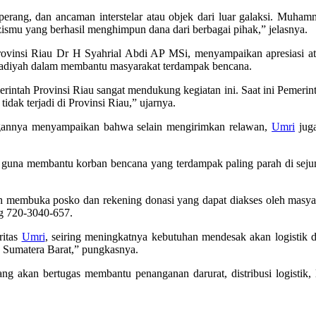
 perang, dan ancaman interstelar atau objek dari luar galaksi. M
smu yang berhasil menghimpun dana dari berbagai pihak,” jelasnya.
Provinsi Riau Dr H Syahrial Abdi AP MSi, menyampaikan apresiasi
madiyah dalam membantu masyarakat terdampak bencana.
ntah Provinsi Riau sangat mendukung kegiatan ini. Saat ini Pemerinta
dak terjadi di Provinsi Riau,” ujarnya.
ngannya menyampaikan bahwa selain mengirimkan relawan,
Umri
juga
una membantu korban bencana yang terdampak paling parah di sejumlah
membuka posko dan rekening donasi yang dapat diakses oleh masyarak
g 720-3040-657.
ritas
Umri
, seiring meningkatnya kebutuhan mendesak akan logistik d
n Sumatera Barat,” pungkasnya.
g akan bertugas membantu penanganan darurat, distribusi logistik, 