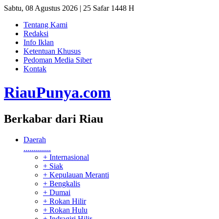
Sabtu, 08 Agustus 2026 | 25 Safar 1448 H
Tentang Kami
Redaksi
Info Iklan
Ketentuan Khusus
Pedoman Media Siber
Kontak
RiauPunya
.com
Berkabar dari Riau
Daerah
..............
+ Internasional
+ Siak
+ Kepulauan Meranti
+ Bengkalis
+ Dumai
+ Rokan Hilir
+ Rokan Hulu
+ Indragiri Hilir