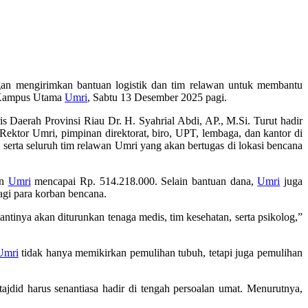
n mengirimkan bantuan logistik dan tim relawan untuk membantu
t Kampus Utama
Umri
, Sabtu 13 Desember 2025 pagi.
is Daerah Provinsi Riau Dr. H. Syahrial Abdi, AP., M.Si. Turut hadir
 Rektor Umri, pimpinan direktorat, biro, UPT, lembaga, dan kantor di
rta seluruh tim relawan Umri yang akan bertugas di lokasi bencana
un
Umri
mencapai Rp. 514.218.000. Selain bantuan dana,
Umri
juga
agi para korban bencana.
ya akan diturunkan tenaga medis, tim kesehatan, serta psikolog,”
Umri
tidak hanya memikirkan pemulihan tubuh, tetapi juga pemulihan
 harus senantiasa hadir di tengah persoalan umat. Menurutnya,