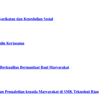
arikatan dan Kepedulian Sosial
alin Kerjasama
 Berkualitas Bermanfaat Bagi Masyarakat
n Pengabdian kepada Masyarakat di SMK Teknologi Riau