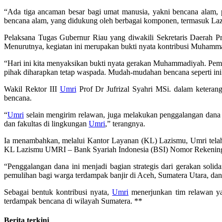
“Ada tiga ancaman besar bagi umat manusia, yakni bencana alam,
bencana alam, yang didukung oleh berbagai komponen, termasuk Lazi
Pelaksana Tugas Gubernur Riau yang diwakili Sekretaris Daerah 
Menurutnya, kegiatan ini merupakan bukti nyata kontribusi Muham
“Hari ini kita menyaksikan bukti nyata gerakan Muhammadiyah. Pemeri
pihak diharapkan tetap waspada. Mudah-mudahan bencana seperti ini ti
Wakil Rektor III
Umri
Prof Dr Jufrizal Syahri MSi. dalam ketera
bencana.
“
Umri
selain mengirim relawan, juga melakukan penggalangan dana g
dan fakultas di lingkungan
Umri
,” terangnya.
Ia menambahkan, melalui Kantor Layanan (KL) Lazismu, Umri telah 
KL Lazismu UMRI – Bank Syariah Indonesia (BSI) Nomor Rekenin
“Penggalangan dana ini menjadi bagian strategis dari gerakan solida
pemulihan bagi warga terdampak banjir di Aceh, Sumatera Utara, da
Sebagai bentuk kontribusi nyata,
Umri
menerjunkan tim relawan yan
terdampak bencana di wilayah Sumatera. **
Berita terkini