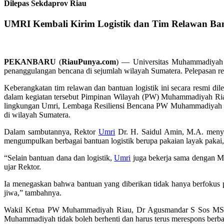
Dilepas Sekdaprov Riau
UMRI Kembali Kirim Logistik dan Tim Relawan Ba
PEKANBARU
(
RiauPunya.com
) — Universitas Muhammadiyah
penanggulangan bencana di sejumlah wilayah Sumatera. Pelepasan r
Keberangkatan tim relawan dan bantuan logistik ini secara resmi dil
dalam kegiatan tersebut Pimpinan Wilayah (PW) Muhammadiyah R
lingkungan Umri, Lembaga Resiliensi Bencana PW Muhammadiyah Riau
di wilayah Sumatera.
Dalam sambutannya, Rektor
Umri
Dr. H. Saidul Amin, M.A. menya
mengumpulkan berbagai bantuan logistik berupa pakaian layak pakai, 
“Selain bantuan dana dan logistik,
Umri
juga bekerja sama dengan M
ujar Rektor.
Ia menegaskan bahwa bantuan yang diberikan tidak hanya berfokus pa
jiwa,” tambahnya.
Wakil Ketua PW Muhammadiyah Riau, Dr Agusmandar S Sos MSi, m
Muhammadiyah tidak boleh berhenti dan harus terus merespons berbag