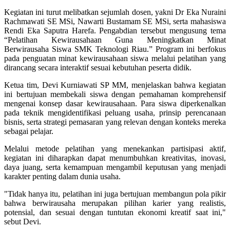
Kegiatan ini turut melibatkan sejumlah dosen, yakni Dr Eka Nuraini
Rachmawati SE MSi, Nawarti Bustamam SE MSi, serta mahasiswa
Rendi Eka Saputra Harefa. Pengabdian tersebut mengusung tema
“Pelatihan Kewirausahaan Guna Meningkatkan Minat
Berwirausaha Siswa SMK Teknologi Riau.” Program ini berfokus
pada penguatan minat kewirausahaan siswa melalui pelatihan yang
dirancang secara interaktif sesuai kebutuhan peserta didik.
Ketua tim, Devi Kurniawati SP MM, menjelaskan bahwa kegiatan
ini bertujuan membekali siswa dengan pemahaman komprehensif
mengenai konsep dasar kewirausahaan. Para siswa diperkenalkan
pada teknik mengidentifikasi peluang usaha, prinsip perencanaan
bisnis, serta strategi pemasaran yang relevan dengan konteks mereka
sebagai pelajar.
Melalui metode pelatihan yang menekankan partisipasi aktif,
kegiatan ini diharapkan dapat menumbuhkan kreativitas, inovasi,
daya juang, serta kemampuan mengambil keputusan yang menjadi
karakter penting dalam dunia usaha.
"Tidak hanya itu, pelatihan ini juga bertujuan membangun pola pikir
bahwa berwirausaha merupakan pilihan karier yang realistis,
potensial, dan sesuai dengan tuntutan ekonomi kreatif saat ini,"
sebut Devi.