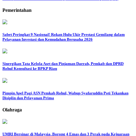
Pemerintahan
Sabet Peringkat 9 Nasional! Rokan Hulu Ukir Prestasi Gemilang dalam
Pelayanan Investasi dan Kemudahan Berusaha 2026
Sinergikan Tata Kelola Aset dan Pinjaman Daerah, Pemkab dan DPRD
Rohul Konsultasi ke BPKP Riau
Pimpin Apel Pagi ASN Pemkab Rohul, Wabup Syafaruddin Poti Tekankan
Disiplin dan Pelayanan Prima
Olahraga
UMRI Bersinar di Malaysia, Borong 4 Emas dan 3 Perak pada Kejuaraan