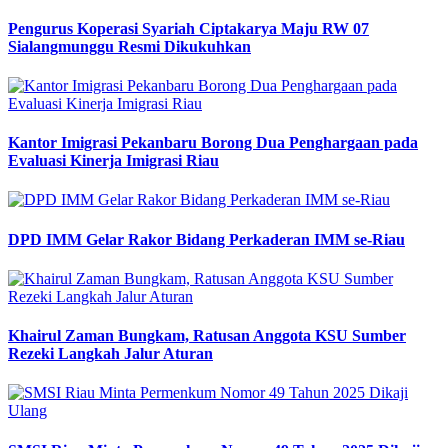
Pengurus Koperasi Syariah Ciptakarya Maju RW 07
Sialangmunggu Resmi Dikukuhkan
Kantor Imigrasi Pekanbaru Borong Dua Penghargaan pada
Evaluasi Kinerja Imigrasi Riau
DPD IMM Gelar Rakor Bidang Perkaderan IMM se-Riau
Khairul Zaman Bungkam, Ratusan Anggota KSU Sumber
Rezeki Langkah Jalur Aturan