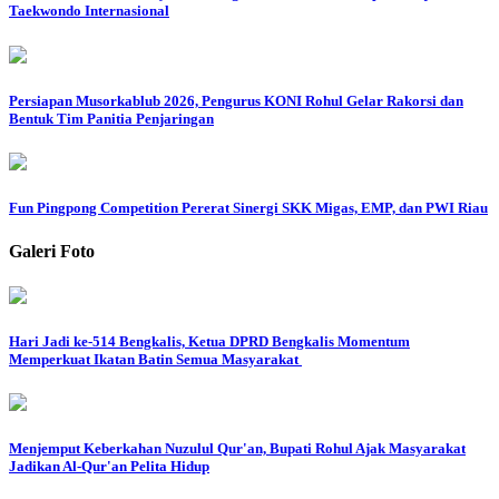
Taekwondo Internasional
Persiapan Musorkablub 2026, Pengurus KONI Rohul Gelar Rakorsi dan
Bentuk Tim Panitia Penjaringan
Fun Pingpong Competition Pererat Sinergi SKK Migas, EMP, dan PWI Riau
Galeri Foto
Hari Jadi ke-514 Bengkalis, Ketua DPRD Bengkalis Momentum
Memperkuat Ikatan Batin Semua Masyarakat
Menjemput Keberkahan Nuzulul Qur'an, Bupati Rohul Ajak Masyarakat
Jadikan Al-Qur'an Pelita Hidup