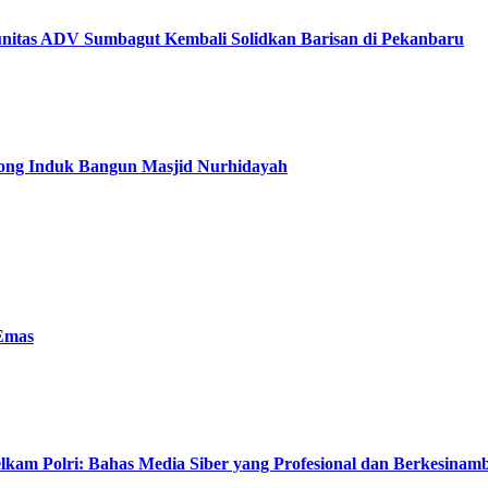
itas ADV Sumbagut Kembali Solidkan Barisan di Pekanbaru
tong Induk Bangun Masjid Nurhidayah
 Emas
kam Polri: Bahas Media Siber yang Profesional dan Berkesina