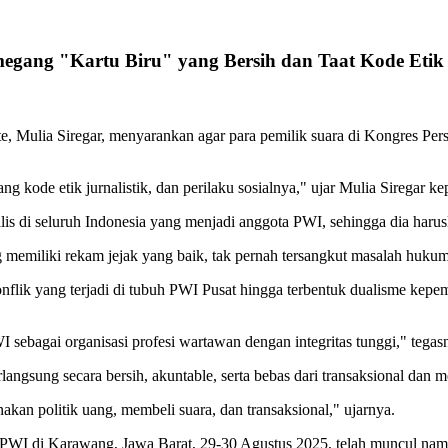
gang "Kartu Biru" yang Bersih dan Taat Kode Etik J
ute, Mulia Siregar, menyarankan agar para pemilik suara di Kongres 
ang kode etik jurnalistik, dan perilaku sosialnya," ujar Mulia Siregar 
is di seluruh Indonesia yang menjadi anggota PWI, sehingga dia harusl
ng memiliki rekam jejak yang baik, tak pernah tersangkut masalah huku
nflik yang terjadi di tubuh PWI Pusat hingga terbentuk dualisme kepem
bagai organisasi profesi wartawan dengan integritas tunggi," tegas
sung secara bersih, akuntable, serta bebas dari transaksional dan mon
kan politik uang, membeli suara, dan transaksional," ujarnya.
an PWI di Karawang, Jawa Barat, 29-30 Agustus 2025, telah muncul 