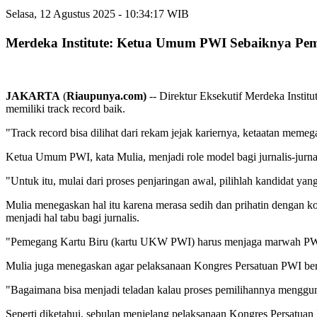
Selasa, 12 Agustus 2025 - 10:34:17 WIB
Merdeka Institute: Ketua Umum PWI Sebaiknya Peme
JAKARTA
(
Riaupunya.com)
-- Direktur Eksekutif Merdeka Instit
memiliki track record baik.
"Track record bisa dilihat dari rekam jejak kariernya, ketaatan memeg
Ketua Umum PWI, kata Mulia, menjadi role model bagi jurnalis-jurnal
"Untuk itu, mulai dari proses penjaringan awal, pilihlah kandidat ya
Mulia menegaskan hal itu karena merasa sedih dan prihatin dengan ko
menjadi hal tabu bagi jurnalis.
"Pemegang Kartu Biru (kartu UKW PWI) harus menjaga marwah PWI se
Mulia juga menegaskan agar pelaksanaan Kongres Persatuan PWI berlang
"Bagaimana bisa menjadi teladan kalau proses pemilihannya mengguna
Seperti diketahui, sebulan menjelang pelaksanaan Kongres Persatu