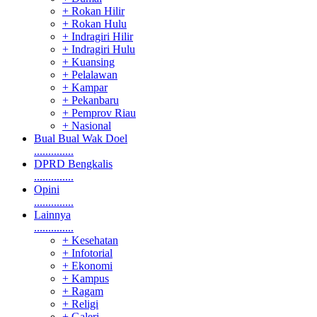
+ Rokan Hilir
+ Rokan Hulu
+ Indragiri Hilir
+ Indragiri Hulu
+ Kuansing
+ Pelalawan
+ Kampar
+ Pekanbaru
+ Pemprov Riau
+ Nasional
Bual Bual Wak Doel
..............
DPRD Bengkalis
..............
Opini
..............
Lainnya
..............
+ Kesehatan
+ Infotorial
+ Ekonomi
+ Kampus
+ Ragam
+ Religi
+ Galeri