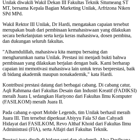
Unilak diwakili Wakil Dekan III Fakultas Teknik Situmeang ST
MT, bersama Kepala Bagian Marketing Unilak, Arfrizona Niken
SPd MPd.
Wakil Rektor III Unilak, Dr Hardi, mengatakan capaian tersebut
merupakan buah dari pembinaan kemahasiswaan yang dilakukan
secara berkelanjutan serta kerja keras mahasiswa, dosen pembina,
dan dukungan seluruh fakultas.
"Alhamdulillah, mahasiswa kita mampu bersaing dan
mengharumkan nama Unilak. Prestasi ini menjadi bukti bahwa
pembinaan yang dilakukan berjalan dengan baik. Kami berharap
capaian ini memotivasi mahasiswa lain untuk terus berprestasi, baik
di bidang akademik maupun nonakademik," kata Hardi.
Kontribusi prestasi datang dari berbagai cabang. Di cabang catur,
Aqli Rahmana dari Fakultas Desain dan Industri Kreatif (FADIKSI)
meraih Juara I, sedangkan Hariyono dari Fakultas Ilmu Komputer
(FASILKOM) meraih Juara II.
Pada cabang e-sport Mobile Legends, tim Unilak berhasil meraih
Juara III. Tim tersebut diperkuat Abiyyu Fala SJ dan Cahyadi
Hidayat dari FASILKOM, Revo Althaf Khoid dari Fakultas Ilmu
Administrasi (FIA), serta Alfajri dari Fakultas Teknik.
Prestasi juga diraih di bidang seni dan akademik. Alya Desfiyana