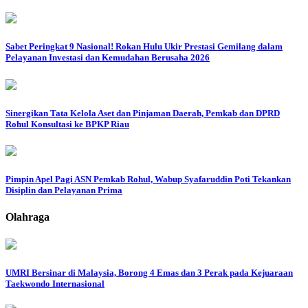
Sabet Peringkat 9 Nasional! Rokan Hulu Ukir Prestasi Gemilang dalam
Pelayanan Investasi dan Kemudahan Berusaha 2026
Sinergikan Tata Kelola Aset dan Pinjaman Daerah, Pemkab dan DPRD
Rohul Konsultasi ke BPKP Riau
Pimpin Apel Pagi ASN Pemkab Rohul, Wabup Syafaruddin Poti Tekankan
Disiplin dan Pelayanan Prima
Olahraga
UMRI Bersinar di Malaysia, Borong 4 Emas dan 3 Perak pada Kejuaraan
Taekwondo Internasional