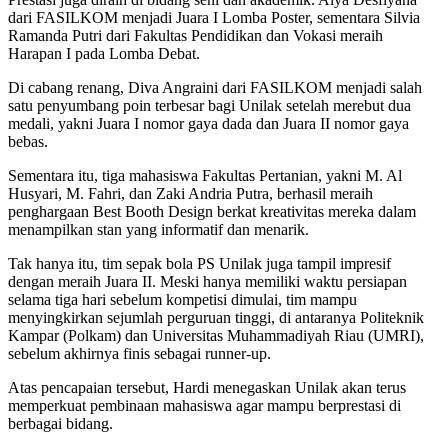
dari FASILKOM menjadi Juara I Lomba Poster, sementara Silvia
Ramanda Putri dari Fakultas Pendidikan dan Vokasi meraih
Harapan I pada Lomba Debat.
Di cabang renang, Diva Angraini dari FASILKOM menjadi salah
satu penyumbang poin terbesar bagi Unilak setelah merebut dua
medali, yakni Juara I nomor gaya dada dan Juara II nomor gaya
bebas.
Sementara itu, tiga mahasiswa Fakultas Pertanian, yakni M. Al
Husyari, M. Fahri, dan Zaki Andria Putra, berhasil meraih
penghargaan Best Booth Design berkat kreativitas mereka dalam
menampilkan stan yang informatif dan menarik.
Tak hanya itu, tim sepak bola PS Unilak juga tampil impresif
dengan meraih Juara II. Meski hanya memiliki waktu persiapan
selama tiga hari sebelum kompetisi dimulai, tim mampu
menyingkirkan sejumlah perguruan tinggi, di antaranya Politeknik
Kampar (Polkam) dan Universitas Muhammadiyah Riau (UMRI),
sebelum akhirnya finis sebagai runner-up.
Atas pencapaian tersebut, Hardi menegaskan Unilak akan terus
memperkuat pembinaan mahasiswa agar mampu berprestasi di
berbagai bidang.