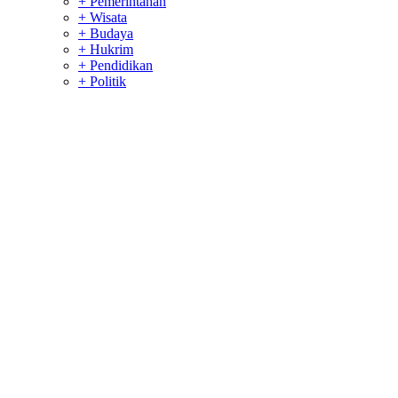
+ Pemerintahan
+ Wisata
+ Budaya
+ Hukrim
+ Pendidikan
+ Politik