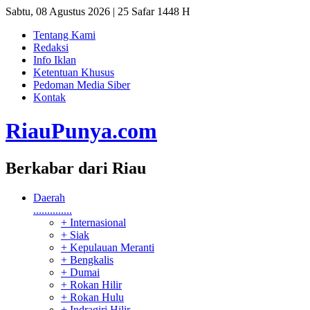
Sabtu, 08 Agustus 2026 | 25 Safar 1448 H
Tentang Kami
Redaksi
Info Iklan
Ketentuan Khusus
Pedoman Media Siber
Kontak
RiauPunya
.com
Berkabar dari Riau
Daerah
..............
+ Internasional
+ Siak
+ Kepulauan Meranti
+ Bengkalis
+ Dumai
+ Rokan Hilir
+ Rokan Hulu
+ Indragiri Hilir