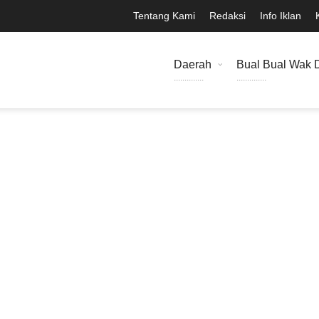
Tentang Kami
Redaksi
Info Iklan
Daerah
Bual Bual Wak 
..............
..............