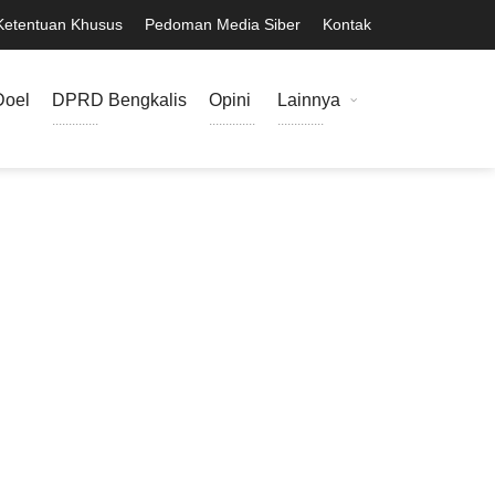
Ketentuan Khusus
Pedoman Media Siber
Kontak
Doel
DPRD Bengkalis
Opini
Lainnya
..............
..............
..............