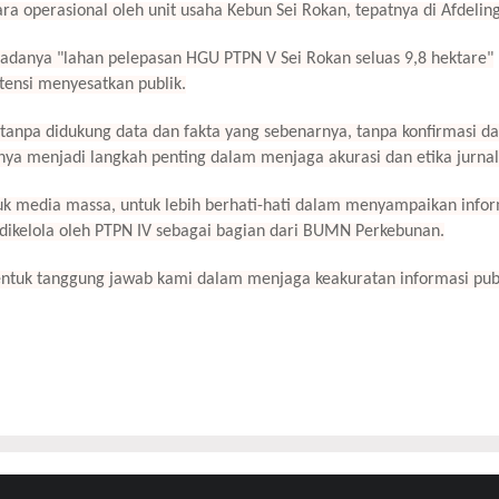
cara operasional oleh unit usaha Kebun Sei Rokan, tepatnya di Afdeling
adanya "lahan pelepasan HGU PTPN V Sei Rokan seluas 9,8 hektare"
otensi menyesatkan publik.
tanpa didukung data dan fakta yang sebenarnya, tanpa konfirmasi d
snya menjadi langkah penting dalam menjaga akurasi dan etika jurnali
k media massa, untuk lebih berhati-hati dalam menyampaikan infor
g dikelola oleh PTPN IV sebagai bagian dari BUMN Perkebunan.
bentuk tanggung jawab kami dalam menjaga keakuratan informasi pub