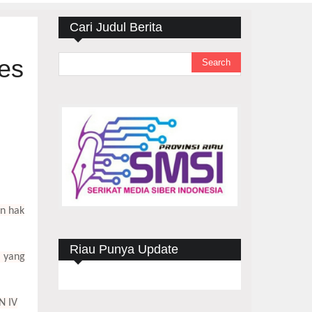
Cari Judul Berita
es
an hak
Riau Punya Update
i yang
N IV