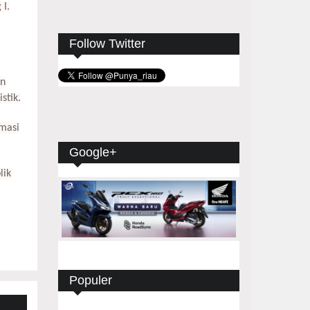
 I.
Follow Twitter
an
stik.
masi
Google+
lik
Populer