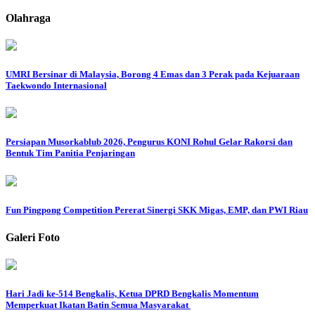
Olahraga
UMRI Bersinar di Malaysia, Borong 4 Emas dan 3 Perak pada Kejuaraan
Taekwondo Internasional
Persiapan Musorkablub 2026, Pengurus KONI Rohul Gelar Rakorsi dan
Bentuk Tim Panitia Penjaringan
Fun Pingpong Competition Pererat Sinergi SKK Migas, EMP, dan PWI Riau
Galeri Foto
Hari Jadi ke-514 Bengkalis, Ketua DPRD Bengkalis Momentum
Memperkuat Ikatan Batin Semua Masyarakat