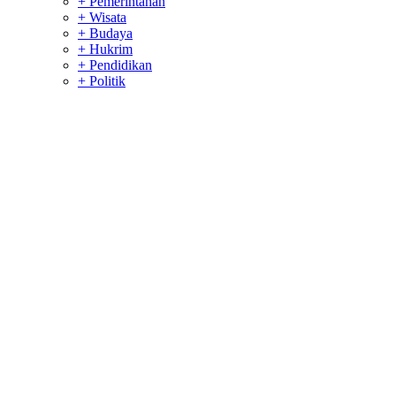
+ Pemerintahan
+ Wisata
+ Budaya
+ Hukrim
+ Pendidikan
+ Politik