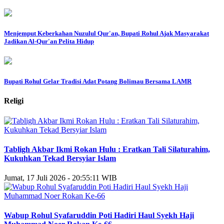
Menjemput Keberkahan Nuzulul Qur'an, Bupati Rohul Ajak Masyarakat
Jadikan Al-Qur'an Pelita Hidup
Bupati Rohul Gelar Tradisi Adat Potang Bolimau Bersama LAMR
Religi
Tabligh Akbar Ikmi Rokan Hulu : Eratkan Tali Silaturahim,
Kukuhkan Tekad Bersyiar Islam
Jumat, 17 Juli 2026 - 20:55:11 WIB
Wabup Rohul Syafaruddin Poti Hadiri Haul Syekh Haji