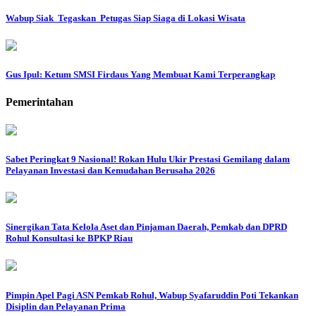
Wabup Siak Tegaskan Petugas Siap Siaga di Lokasi Wisata
Gus Ipul: Ketum SMSI Firdaus Yang Membuat Kami Terperangkap
Pemerintahan
Sabet Peringkat 9 Nasional! Rokan Hulu Ukir Prestasi Gemilang dalam
Pelayanan Investasi dan Kemudahan Berusaha 2026
Sinergikan Tata Kelola Aset dan Pinjaman Daerah, Pemkab dan DPRD
Rohul Konsultasi ke BPKP Riau
Pimpin Apel Pagi ASN Pemkab Rohul, Wabup Syafaruddin Poti Tekankan
Disiplin dan Pelayanan Prima