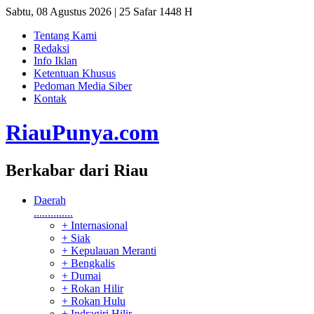
Sabtu, 08 Agustus 2026 | 25 Safar 1448 H
Tentang Kami
Redaksi
Info Iklan
Ketentuan Khusus
Pedoman Media Siber
Kontak
RiauPunya
.com
Berkabar dari Riau
Daerah
..............
+ Internasional
+ Siak
+ Kepulauan Meranti
+ Bengkalis
+ Dumai
+ Rokan Hilir
+ Rokan Hulu
+ Indragiri Hilir