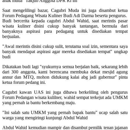
anak muda" Takjub Anggota DPR RI ini
Saat mengelilingi bazar, Cagubri Muda ini juga disambut ketua
Forum Pedagang Wisata Kuliner Budi Adi Darma beserta pengurus.
Budi bercerita kepada cagubri Abdul Wahid, saat merintis pasar
wisata kuliner disini cukup banyak tantangan, bermula dari
banyaknya aspirasi para pedagang untuk disediakan tempat
berjualan.
"Awal merintis disini cukup sulit, terutama soal izin, sementara saya
banyak mendapat aspirasi agar mereka disediakan tempat" ungkap
budi
Dikatakan budi lagi "syukurnya semua berjalan baik, sekarang lebih
dari 300 anggota, kami berencana membuka dekat mesjid agung
annur dan MTQ, mohon didukung kalai abg jadi gubernur" pinta
ketua forum pedang ini.
Cagubri kawan UAS ini juga dibawa berkeliling oleh pengurus
Forum Pedangan wisata kulilner, wahid sempat terkejut ada UMKM
yang pernah ia bantu berkembang maju.
"Ini salah satu UMKM yang pernah bapak bantu" ucap salah satu
warga yang mengiringi kunjungi Abdul Wahid
Abdul Wahid kemudian mampir dan disambut pemilik tenan jajanan