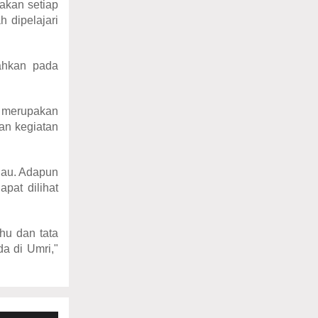
jakan setiap
h dipelajari
ahkan pada
i merupakan
an kegiatan
iau. Adapun
pat dilihat
hu dan tata
da di Umri,"