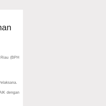
nan
h Riau (BPH
Pelaksana.
LAIK dengan