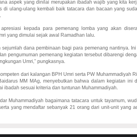
mana aspek yang dinilai merupakan ibadah wajib yang kita ker
us di ulang-ulang kembali baik tatacara dan bacaan yang suda
.
 apresiasi kepada para pemenang lomba yang akan diser
ri yang dimulai sejak awal Ramadhan lalu.
an sejumlah dana pembinaan bagi para pemenang nantinya. In
an pengumuman pemenang kegiatan tersebut dibarengi deng
ingkungan Umri," pungkasnya.
berkompeten dari kalangan BPH Umri serta PW Muhammadiyah R
 Baidarus MM MAg, menyebutkan bahwa dalam kegiatan ini da
i ibadah sesuai kriteria dan tuntunan Muhammadiyah.
tandar Muhammadiyah bagaimana tatacara untuk tayamum, wud
eserta yang mendaftar sebanyak 21 orang dari unit-unit yang a