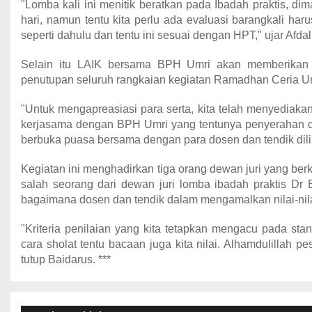
"Lomba kali ini menitik beratkan pada Ibadah praktis, di
hari, namun tentu kita perlu ada evaluasi barangkali har
seperti dahulu dan tentu ini sesuai dengan HPT," ujar Afdal
Selain itu LAIK bersama BPH Umri akan memberikan
penutupan seluruh rangkaian kegiatan Ramadhan Ceria Um
"Untuk mengapreasiasi para serta, kita telah menyediak
kerjasama dengan BPH Umri yang tentunya penyerahan d
berbuka puasa bersama dengan para dosen dan tendik dil
Kegiatan ini menghadirkan tiga orang dewan juri yang 
salah seorang dari dewan juri lomba ibadah praktis Dr
bagaimana dosen dan tendik dalam mengamalkan nilai-nila
"Kriteria penilaian yang kita tetapkan mengacu pada s
cara sholat tentu bacaan juga kita nilai. Alhamdulillah p
tutup Baidarus. ***