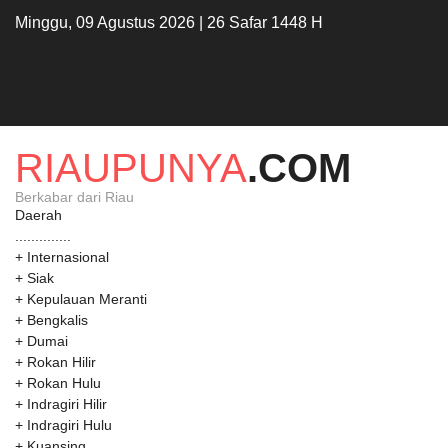
Tentang Kami
Minggu, 09 Agustus 2026 | 26 Safar 1448 H
Redaksi
Info Iklan
Ketentuan Khusus
Pedoman Media Siber
Kontak
RIAUPUNYA
.COM
Berkabar dari Riau
Daerah
..............
+ Internasional
+ Siak
+ Kepulauan Meranti
+ Bengkalis
+ Dumai
+ Rokan Hilir
+ Rokan Hulu
+ Indragiri Hilir
+ Indragiri Hulu
+ Kuansing