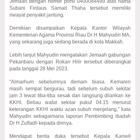
Jemaah dengan nomor porsi 0400084499 atas nama
Subani Firdaus Samad Thaha tersebut memiliki
riwayat penyakit jantung.
Demikian disampaikan Kepala Kantor Wilayah
Kementerian Agama Provinsi Riau Dr H Mahyudin MA,
yang sekarang juga sedang berada di kota Makkah.
Lebih lanjut Mahyudin mengatakan Jemaah gabungan
Pekanbaru dengan Rokan Hilir tersebut diberangkat
pada tanggal 28 Mei 2023.
“Almarhum sebelumnya demam biasa. Kemaren
masih sempat bergurau. tadi sebelum subuh sekitar
jam 3 lewat tiba-tiba sesak dan langsung dilarikan ke
KKHI. Beliau wafat sekitar pukul 04.15 menurut
keterangan KKHI waktu azan subuh menjelang,” kata
Mahyudin sebagaimana laporan Pembimbing ibadah
Dr H Zulfadli kepada dirinya.
Mendapat berita duka tersebut Kepala Kanwil