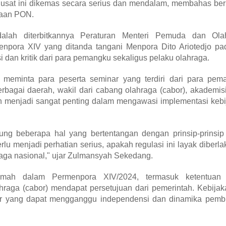
Pusat ini dikemas secara serius dan mendalam, membahas ber
raan PON.
lah diterbitkannya Peraturan Menteri Pemuda dan Ola
npora XIV yang ditanda tangani Menpora Dito Ariotedjo pa
 dan kritik dari para pemangku sekaligus pelaku olahraga.
eminta para peserta seminar yang terdiri dari para pem
rbagai daerah, wakil dari cabang olahraga (cabor), akademis
 menjadi sangat penting dalam mengawasi implementasi kebi
ng beberapa hal yang bertentangan dengan prinsip-prinsip
lu menjadi perhatian serius, apakah regulasi ini layak diberl
raga nasional," ujar Zulmansyah Sekedang.
lemah dalam Permenpora XIV/2024, termasuk ketentuan
aga (cabor) mendapat persetujuan dari pemerintah. Kebijaka
ar yang dapat mengganggu independensi dan dinamika pemb