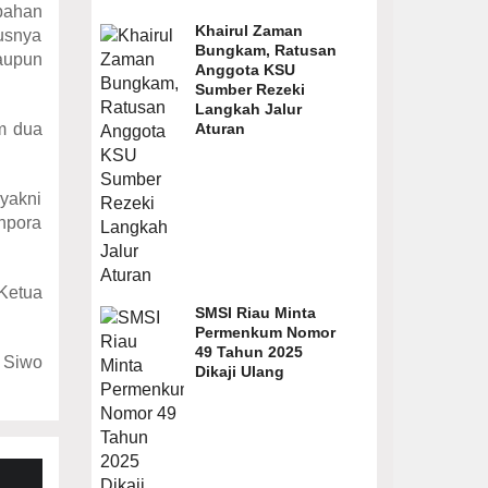
bahan
Khairul Zaman
usnya
Bungkam, Ratusan
maupun
Anggota KSU
Sumber Rezeki
Langkah Jalur
Aturan
am dua
 yakni
npora
 Ketua
SMSI Riau Minta
Permenkum Nomor
49 Tahun 2025
 Siwo
Dikaji Ulang