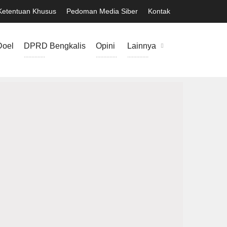
Ketentuan Khusus
Pedoman Media Siber
Kontak
Doel
DPRD Bengkalis
Opini
Lainnya
..............
..............
..............