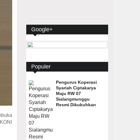
Google+
Populer
Pengurus Koperasi
Syariah Ciptakarya
Maju RW 07
Sialangmunggu
Resmi Dikukuhkan
mbuka
 KONI