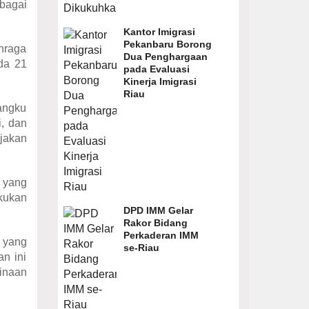
bagai
Kantor Imigrasi
Pekanbaru Borong
hraga
Dua Penghargaan
da 21
pada Evaluasi
Kinerja Imigrasi
Riau
angku
i, dan
jakan
 yang
akukan
DPD IMM Gelar
Rakor Bidang
Perkaderan IMM
 yang
se-Riau
n ini
inaan